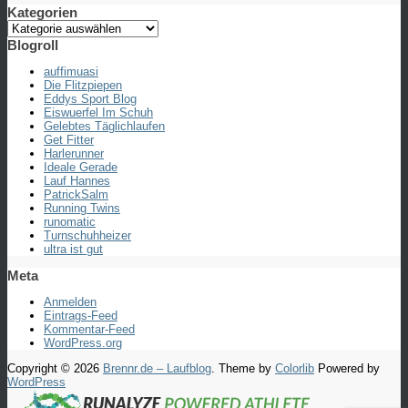
Kategorien
Kategorien
Blogroll
auffimuasi
Die Flitzpiepen
Eddys Sport Blog
Eiswuerfel Im Schuh
Gelebtes Täglichlaufen
Get Fitter
Harlerunner
Ideale Gerade
Lauf Hannes
PatrickSalm
Running Twins
runomatic
Turnschuhheizer
ultra ist gut
Meta
Anmelden
Eintrags-Feed
Kommentar-Feed
WordPress.org
Copyright © 2026
Brennr.de – Laufblog
. Theme by
Colorlib
Powered by
WordPress