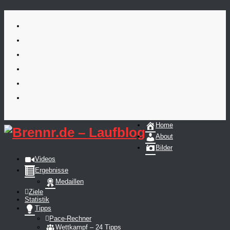
Skip
to
content
Home
About
Bilder
Videos
Ergebnisse
Medaillen
Ziele
Statistik
Tipps
Pace-Rechner
Wettkampf – 24 Tipps