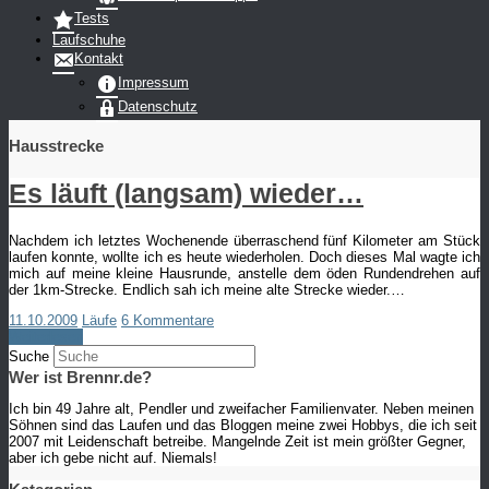
Tests
Laufschuhe
Kontakt
Impressum
Datenschutz
Hausstrecke
Es läuft (langsam) wieder…
Nachdem ich letztes Wochenende überraschend fünf Kilometer am Stück
laufen konnte, wollte ich es heute wiederholen. Doch dieses Mal wagte ich
mich auf meine kleine Hausrunde, anstelle dem öden Rundendrehen auf
der 1km-Strecke. Endlich sah ich meine alte Strecke wieder.…
11.10.2009
Läufe
6 Kommentare
Weiterlesen
Suche
Wer ist Brennr.de?
Ich bin 49 Jahre alt, Pendler und zweifacher Familienvater. Neben meinen
Söhnen sind das Laufen und das Bloggen meine zwei Hobbys, die ich seit
2007 mit Leidenschaft betreibe. Mangelnde Zeit ist mein größter Gegner,
aber ich gebe nicht auf. Niemals!