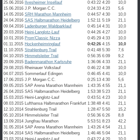
25.06.2016
Ilvesheimer Insellauf
0:43:22
4:20
10,0
15.06.2016
J.P. Morgan C.C.
0:24:33
4:23
5,6
14.05.2016
SRH Marathon Mannheim
0:44:57
4:30
10,0
24.04.2016
SAS Halbmarathon Heidelberg
1:52:11
5:19
21,1
09.04.2016
Ladenburger Waldparklauf
0:45:14
4:31
10,0
20.03.2016
Heini-Langlotz-Lauf
0:44:26
4:27
10,0
10.01.2016
Prom'Classic Nizza
0:45:29
4:33
10,0
01.11.2015
Hockenheimringlauf
0:42:26
4:15
10,0
11.10.2015
Strahlenburg Trail
0:41:48
5:30
7,6
04.10.2015
Himmelsleiter Trail
0:56:35
6:09
9,2
20.09.2015
Badenmarathon Karlsruhe
1:36:06
4:33
21,1
29.08.2015
Rheinauer Volkslauf
0:46:22
4:38
10,0
04.07.2015
Sommerlauf Edingen
0:46:45
4:41
10,0
17.06.2015
J.P. Morgan C.C.
0:25:13
4:30
5,6
09.05.2015
SAP Arena Marathon Mannheim
1:43:35
4:55
21,1
26.04.2015
SAS Halbmarathon Heidelberg
1:53:38
5:23
21,1
15.03.2015
Heini-Langlotz-Lauf
0:43:51
4:23
10,0
08.03.2015
Lufthansa Halbmarathon Frankfurt
1:38:48
4:41
21,1
12.10.2014
Strahlenburg Trail
1:28:47
5:50
15,2
05.10.2014
Himmelsleiter Trail
0:56:36
6:26
8,8
13.09.2014
Jungfrau Marathon
5:53:51
8:23
42,2
31.05.2014
SAP Arena Marathon Mannheim
1:43:26
4:54
21,1
06.04.2014
SAS Halbmarathon Heidelberg
1:46:46
5:04
21,1
23.03.2014
Heini-Langlotz-Lauf
0:43:22
4:20
10,0