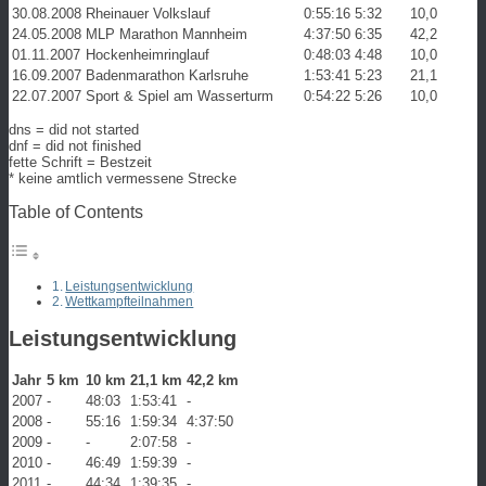
30.08.2008
Rheinauer Volkslauf
0:55:16
5:32
10,0
24.05.2008
MLP Marathon Mannheim
4:37:50
6:35
42,2
01.11.2007
Hockenheimringlauf
0:48:03
4:48
10,0
16.09.2007
Badenmarathon Karlsruhe
1:53:41
5:23
21,1
22.07.2007
Sport & Spiel am Wasserturm
0:54:22
5:26
10,0
dns = did not started
dnf = did not finished
fette Schrift = Bestzeit
* keine amtlich vermessene Strecke
Table of Contents
Leistungsentwicklung
Wettkampfteilnahmen
Leistungsentwicklung
Jahr
5 km
10 km
21,1 km
42,2 km
2007
-
48:03
1:53:41
-
2008
-
55:16
1:59:34
4:37:50
2009
-
-
2:07:58
-
2010
-
46:49
1:59:39
-
2011
-
44:34
1:39:35
-