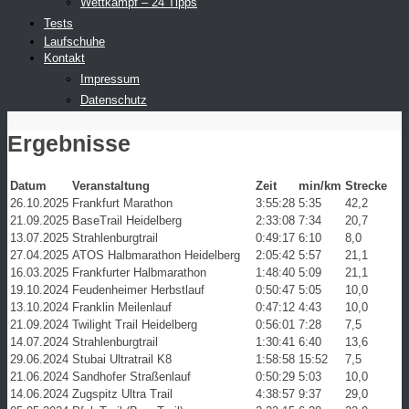
Wettkampf – 24 Tipps
Tests
Laufschuhe
Kontakt
Impressum
Datenschutz
Ergebnisse
Datum
Veranstaltung
Zeit
min/km
Strecke
26.10.2025
Frankfurt Marathon
3:55:28
5:35
42,2
21.09.2025
BaseTrail Heidelberg
2:33:08
7:34
20,7
13.07.2025
Strahlenburgtrail
0:49:17
6:10
8,0
27.04.2025
ATOS Halbmarathon Heidelberg
2:05:42
5:57
21,1
16.03.2025
Frankfurter Halbmarathon
1:48:40
5:09
21,1
19.10.2024
Feudenheimer Herbstlauf
0:50:47
5:05
10,0
13.10.2024
Franklin Meilenlauf
0:47:12
4:43
10,0
21.09.2024
Twilight Trail Heidelberg
0:56:01
7:28
7,5
14.07.2024
Strahlenburgtrail
1:30:41
6:40
13,6
29.06.2024
Stubai Ultratrail K8
1:58:58
15:52
7,5
21.06.2024
Sandhofer Straßenlauf
0:50:29
5:03
10,0
14.06.2024
Zugspitz Ultra Trail
4:38:57
9:37
29,0