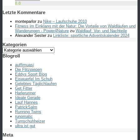
8.8
Letzte Kommentare
monteparlor
zu
Nike – Laufschuhe 2010
Fitness im Einklang mit der Natur: Die Vorteile von Waldläufen und
Wanderungen - Power4Nature
zu
Waldlauf: Vor- und Nachteile
Alexander Sester
zu
Linkliste: sportliche Adventskalender 2024
Kategorien
Kategorien
Blogroll
auffimuasi
Die Flitzpiepen
Eddys Sport Blog
Eiswuerfel Im Schuh
Gelebtes Täglichlaufen
Get Fitter
Harlerunner
Ideale Gerade
Lauf Hannes
PatrickSalm
Running Twins
runomatic
Turnschuhheizer
ultra ist gut
Meta