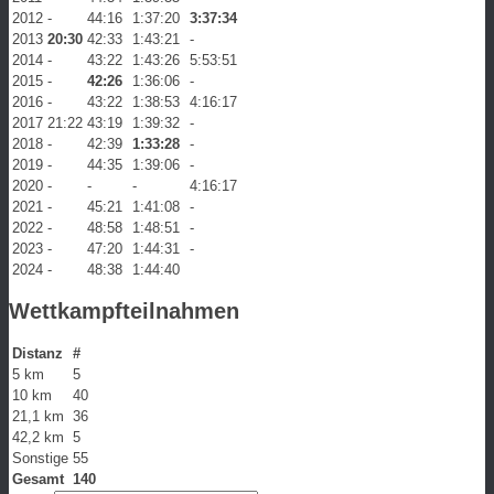
2012
-
44:16
1:37:20
3:37:34
2013
20:30
42:33
1:43:21
-
2014
-
43:22
1:43:26
5:53:51
2015
-
42:26
1:36:06
-
2016
-
43:22
1:38:53
4:16:17
2017
21:22
43:19
1:39:32
-
2018
-
42:39
1:33:28
-
2019
-
44:35
1:39:06
-
2020
-
-
-
4:16:17
2021
-
45:21
1:41:08
-
2022
-
48:58
1:48:51
-
2023
-
47:20
1:44:31
-
2024
-
48:38
1:44:40
Wettkampfteilnahmen
Distanz
#
5 km
5
10 km
40
21,1 km
36
42,2 km
5
Sonstige
55
Gesamt
140