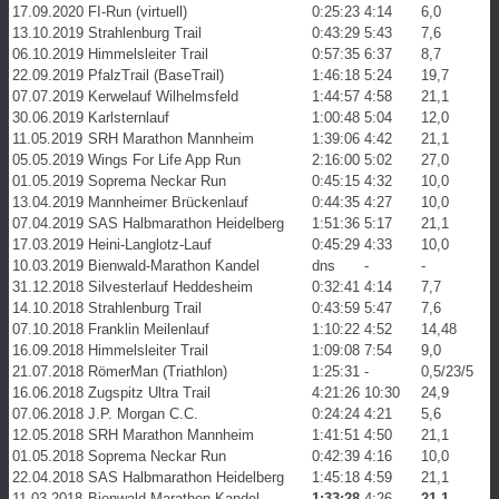
17.09.2020
FI-Run (virtuell)
0:25:23
4:14
6,0
13.10.2019
Strahlenburg Trail
0:43:29
5:43
7,6
06.10.2019
Himmelsleiter Trail
0:57:35
6:37
8,7
22.09.2019
PfalzTrail (BaseTrail)
1:46:18
5:24
19,7
07.07.2019
Kerwelauf Wilhelmsfeld
1:44:57
4:58
21,1
30.06.2019
Karlsternlauf
1:00:48
5:04
12,0
11.05.2019
SRH Marathon Mannheim
1:39:06
4:42
21,1
05.05.2019
Wings For Life App Run
2:16:00
5:02
27,0
01.05.2019
Soprema Neckar Run
0:45:15
4:32
10,0
13.04.2019
Mannheimer Brückenlauf
0:44:35
4:27
10,0
07.04.2019
SAS Halbmarathon Heidelberg
1:51:36
5:17
21,1
17.03.2019
Heini-Langlotz-Lauf
0:45:29
4:33
10,0
10.03.2019
Bienwald-Marathon Kandel
dns
-
-
31.12.2018
Silvesterlauf Heddesheim
0:32:41
4:14
7,7
14.10.2018
Strahlenburg Trail
0:43:59
5:47
7,6
07.10.2018
Franklin Meilenlauf
1:10:22
4:52
14,48
16.09.2018
Himmelsleiter Trail
1:09:08
7:54
9,0
21.07.2018
RömerMan (Triathlon)
1:25:31
-
0,5/23/5
16.06.2018
Zugspitz Ultra Trail
4:21:26
10:30
24,9
07.06.2018
J.P. Morgan C.C.
0:24:24
4:21
5,6
12.05.2018
SRH Marathon Mannheim
1:41:51
4:50
21,1
01.05.2018
Soprema Neckar Run
0:42:39
4:16
10,0
22.04.2018
SAS Halbmarathon Heidelberg
1:45:18
4:59
21,1
11.03.2018
Bienwald-Marathon Kandel
1:33:28
4:26
21,1