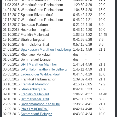
11.02.2018
Winterlaufserie Rheinzabern
1:29:30
4:29
20,0
14.01.2018
Winterlaufserie Rheinzabern
1:04:53
4:20
15,0
31.12.2017
Spiridon Silvesterlauf
0:43:42
4:22
10,0
17.12.2017
Winterlaufserie Rheinzabern
0:43:29
4:21
10,0
02.12.2017
Neckarau Parkrun
0.21.22
4:16
5,0
01.11.2017
Hockenheimringlauf
0:43:19
4:20
10,0
22.10.2017
Franklin Meilenlauf
1:03:23
4:22
14,48
15.10.2017
Strahlenburgtrail
0:41:36
5:28
7,6
08.10.2017
Himmelsleiter Trail
0:57:13
6:39
8,6
24.09.2017
Sparkassen Marathon Heidelberg
1:45:13
4:59
21,1
02.09.2017
Rheinauer Volkslauf
dns
-
-
01.07.2017
Sommerlauf Edingen
dns
-
-
04.06.2017
SRH Marathon Mannheim
1:44:51
4:58
21,1
30.04.2017
SAS Halbmarathon Heidelberg
1:45:11
4:59
21,1
25.03.2017
Ladenburger Waldparklauf
0:44:48
4:29
10,0
12.03.2017
Frankfurt Halbmarathon
1:39:32
4:43
21,1
30.10.2016
Frankfurt Marathon
4:16:17
6:05
42,2
23.10.2016
Strahlenburg Trail
0:42:10
5:33
7,6
09.10.2016
Franklin Meilenlauf
1:04:26
4:27
14,48
02.10.2016
Himmelsleiter Trail
0:57:06
6:29
8,8
25.09.2016
Badenmarathon Karlsruhe
1:38:53
4:41
21,1
17.09.2016
PfalzTrail(FunTrail)
0:42:14
4:48
8,8
02.07.2016
Sommerlauf Edingen
0:43:59
4:24
10,0