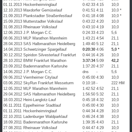
01.11.2013
Hockenheimringlauf
0:42:33
4:15
10,0
12.10.2013
Maxdorfer Gemüselauf
0:41:51
4:11
10,0 *
21.09.2013
Plankstadter Straßenfestlauf
0:41:18
4:08
10,0 *
15.09.2013
Mutterstadter Volkslauf
0:43:22
4:20
10,0
31.08.2013
Rheinauer Volkslauf
0:43:10
4:19
10,0
12.06.2013
J.P. Morgan C.C.
0:24:33
4:23
5,6
08.06.2013
MLP Marathon Mannheim
1:43:21
4:54
21,1
28.04.2013
SAS Halbmarathon Heidelberg
1:49:40
5:12
21,1
14.04.2013
Schwetzinger Spargellauf
0:20:30
4:06
5,0 *
30.12.2012
Spiridon Silvesterlauf Frankfurt
0:44:16
4:26
10,0
28.10.2012
BMW Frankfurt Marathon
3:37:34
5:09
42,2
23.09.2012
Badenmarathon Karlsruhe
1:37:20
4:37
21,1
14.06.2012
J.P. Morgan C.C.
dns
-
5,6
09.06.2012
Viernheimer Citylauf
0:45:00
4:30
10,0
03.06.2012
SkyRun Frankfurt Messeturm
0:10:18
-
222 HM
12.05.2012
MLP Marathon Mannheim
1:42:52
4:52
21,1
29.04.2012
SAS Halbmarathon Heidelberg
1:56:50
5:32
21,1
18.03.2012
Heini-Langlotz-Lauf
0:45:18
4:32
10,0
06.11.2011
Eppelheimer Stadtlauf
0:45:00
4:30
10,0
01.11.2011
Hockenheimringlauf
0:44:34
4:28
10,0
22.10.2011
Ladenburger Waldparklauf
0:46:24
4:38
10,0
18.09.2011
Badenmarathon Karlsruhe
1:39:35
4:43
21,1
27.08.2011
Rheinauer Volkslauf
0:44:47
4:29
10,0