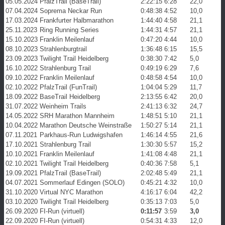
05.05.2024
PfalzTrail (BaseTrail)
2:22:15
6:28
22,0
07.04.2024
Soprema Neckar Run
0:48:38
4:52
10,0
17.03.2024
Frankfurter Halbmarathon
1:44:40
4:58
21,1
25.11.2023
Ring Running Series
1:44:31
4:57
21,1
15.10.2023
Franklin Meilenlauf
0:47:20
4:44
10,0
08.10.2023
Strahlenburgtrail
1:36:48
6:15
15,5
23.09.2023
Twilight Trail Heidelberg
0:38:30
7:42
5,0
16.10.2022
Strahlenburg Trail
0:49:19
6:29
7,6
09.10.2022
Franklin Meilenlauf
0:48:58
4:54
10,0
02.10.2022
PfalzTrail (FunTrail)
1:04:04
5:29
11,7
18.09.2022
BaseTrail Heidelberg
2:13:55
6:42
20,0
31.07.2022
Weinheim Trails
2:41:13
6:32
24,7
14.05.2022
SRH Marathon Mannheim
1:48:51
5:10
21,1
10.04.2022
Marathon Deutsche Weinstraße
1:50:27
5:14
21,1
07.11.2021
Parkhaus-Run Ludwigshafen
1:46:14
4:55
21,6
17.10.2021
Strahlenburg Trail
1:30:30
5:57
15,2
10.10.2021
Franklin Meilenlauf
1:41:08
4:48
21,1
02.10.2021
Twilight Trail Heidelberg
0:40:36
7:58
5,1
19.09.2021
PfalzTrail (BaseTrail)
2:02:48
5:49
21,1
04.07.2021
Sommerlauf Edingen (SOLO)
0:45:21
4:32
10,0
31.10.2020
Virtual NYC Marathon
4:16:17
6:04
42,2
03.10.2020
Twilight Trail Heidelberg
0:35:13
7:03
5,0
26.09.2020
FI-Run (virtuell)
0:11:57
3:59
3,0
22.09.2020
FI-Run (virtuell)
0:54:31
4:33
12,0