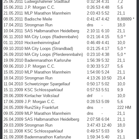
25.06.2011
Ludwigshafener Stadtlauf
0:32:34
4:31
7,2
15.06.2011
J.P. Morgan C.C.
0:26:53
4:48
5,6
21.05.2011
MLP Marathon Mannheim
2:03:43
5:52
21,1
08.05.2011
Badische Meile
0:41:47
4:42
8,88889 *
17.04.2011
Strongman Run
dns
-
18,0
10.04.2011
SAS Halbmarathon Heidelberg
2:10:11
6:10
21,1
06.11.2010
MA City Loops (Radrennbahn)
0:21:16
4:15
5,0 *
01.11.2010
Hockenheimringlauf
0:46:49
4:41
10,0
09.10.2010
MA City Loops (Strandbad)
0:21:25
4:17
5,0 *
26.09.2010
MA City Loops (Pferderennbahn)
0:23:10
4:38
5,0 *
19.09.2010
Badenmarathon Karlsruhe
1:56:39
5:32
21,1
09.06.2010
J.P. Morgan C.C.
0:30:33
5:27
5,6
15.05.2010
MLP Marathon Mannheim
1:54:00
5:24
21,1
18.04.2010
Strongman Run
4:13:26
10:50
23,4
11.04.2010
Schwetzinger Spargellauf
0:50:17
5:02
10,0
15.11.2009
KSC Schlossparklauf
0:57:53
5:51
9,9
28.06.2009
Kirrlacher Volkslauf
dnf
-
10,0
17.06.2009
J.P. Morgan C.C.
0:28:53
5:09
5,6
24.05.2009
Run2Sky Frankfurt
dns
-
222 HM
09.05.2009
MLP Marathon Mannheim
dns
-
21,1
26.04.2009
SAS Halbmarathon Heidelberg
2:07:58
6:04
21,1
29.03.2009
Strongman Run
3:47:43
12:40
18,0
16.11.2008
KSC Schlossparklauf
0:49:57
5:03
9,9
21.09.2008
Badenmarathon Karlsruhe
1:59:34
5:40
21,1