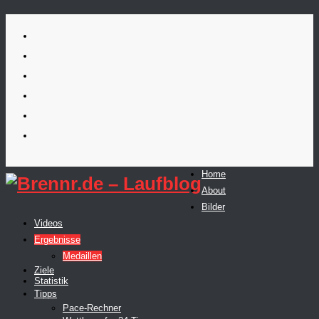
Skip
to
content
Home
About
Bilder
Videos
Ergebnisse
Medaillen
Ziele
Statistik
Tipps
Pace-Rechner