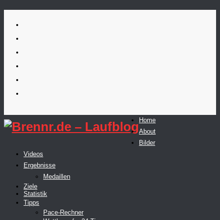
Skip
to
content
Home
About
Bilder
Videos
Ergebnisse
Medaillen
Ziele
Statistik
Tipps
Pace-Rechner