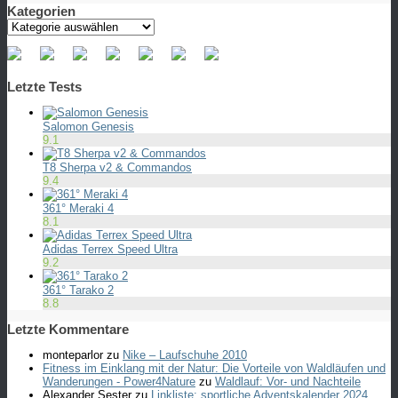
Kategorien
Kategorien
Letzte Tests
Salomon Genesis
9.1
T8 Sherpa v2 & Commandos
9.4
361° Meraki 4
8.1
Adidas Terrex Speed Ultra
9.2
361° Tarako 2
8.8
Letzte Kommentare
monteparlor
zu
Nike – Laufschuhe 2010
Fitness im Einklang mit der Natur: Die Vorteile von Waldläufen und
Wanderungen - Power4Nature
zu
Waldlauf: Vor- und Nachteile
Alexander Sester
zu
Linkliste: sportliche Adventskalender 2024