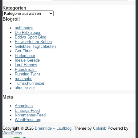
Kategorien
Kategorien
Blogroll
auffimuasi
Die Flitzpiepen
Eddys Sport Blog
Eiswuerfel Im Schuh
Gelebtes Täglichlaufen
Get Fitter
Harlerunner
Ideale Gerade
Lauf Hannes
PatrickSalm
Running Twins
runomatic
Turnschuhheizer
ultra ist gut
Meta
Anmelden
Eintrags-Feed
Kommentar-Feed
WordPress.org
Copyright © 2026
Brennr.de – Laufblog
. Theme by
Colorlib
Powered by
WordPress