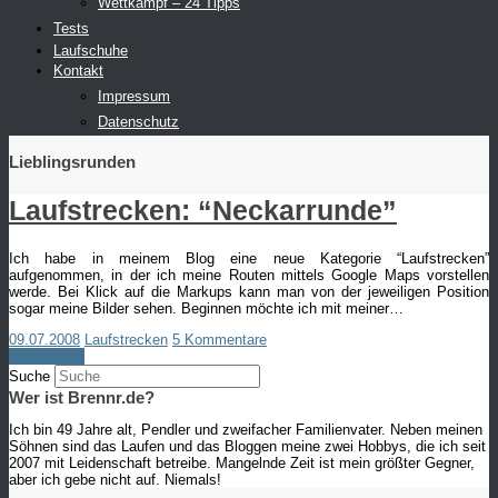
Wettkampf – 24 Tipps
Tests
Laufschuhe
Kontakt
Impressum
Datenschutz
Lieblingsrunden
Laufstrecken: “Neckarrunde”
Ich habe in meinem Blog eine neue Kategorie “Laufstrecken”
aufgenommen, in der ich meine Routen mittels Google Maps vorstellen
werde. Bei Klick auf die Markups kann man von der jeweiligen Position
sogar meine Bilder sehen. Beginnen möchte ich mit meiner…
09.07.2008
Laufstrecken
5 Kommentare
Weiterlesen
Suche
Wer ist Brennr.de?
Ich bin 49 Jahre alt, Pendler und zweifacher Familienvater. Neben meinen
Söhnen sind das Laufen und das Bloggen meine zwei Hobbys, die ich seit
2007 mit Leidenschaft betreibe. Mangelnde Zeit ist mein größter Gegner,
aber ich gebe nicht auf. Niemals!