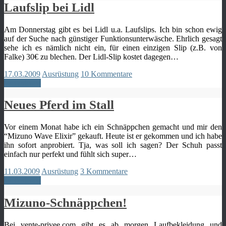
Laufslip bei Lidl
Am Donnerstag gibt es bei Lidl u.a. Laufslips. Ich bin schon ewig
auf der Suche nach günstiger Funktionsunterwäsche. Ehrlich gesagt
sehe ich es nämlich nicht ein, für einen einzigen Slip (z.B. von
Falke) 30€ zu blechen. Der Lidl-Slip kostet dagegen…
17.03.2009
Ausrüstung
10 Kommentare
Weiterlesen
Neues Pferd im Stall
Vor einem Monat habe ich ein Schnäppchen gemacht und mir den
“Mizuno Wave Elixir” gekauft. Heute ist er gekommen und ich habe
ihn sofort anprobiert. Tja, was soll ich sagen? Der Schuh passt
einfach nur perfekt und fühlt sich super…
11.03.2009
Ausrüstung
3 Kommentare
Weiterlesen
Mizuno-Schnäppchen!
Bei vente-privee.com gibt es ab morgen Laufbekleidung und