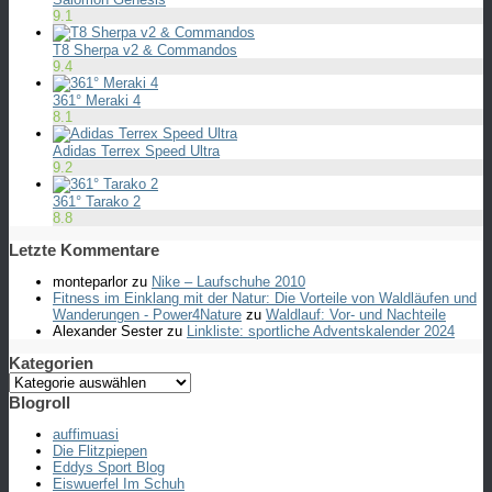
9.1
T8 Sherpa v2 & Commandos
9.4
361° Meraki 4
8.1
Adidas Terrex Speed Ultra
9.2
361° Tarako 2
8.8
Letzte Kommentare
monteparlor
zu
Nike – Laufschuhe 2010
Fitness im Einklang mit der Natur: Die Vorteile von Waldläufen und
Wanderungen - Power4Nature
zu
Waldlauf: Vor- und Nachteile
Alexander Sester
zu
Linkliste: sportliche Adventskalender 2024
Kategorien
Kategorien
Blogroll
auffimuasi
Die Flitzpiepen
Eddys Sport Blog
Eiswuerfel Im Schuh