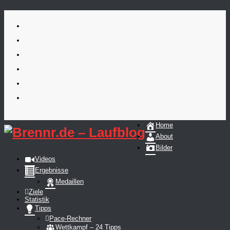
Skip
to
content
Home
About
Bilder
Videos
Ergebnisse
Medaillen
Ziele
Statistik
Tipps
Pace-Rechner
Wettkampf – 24 Tipps