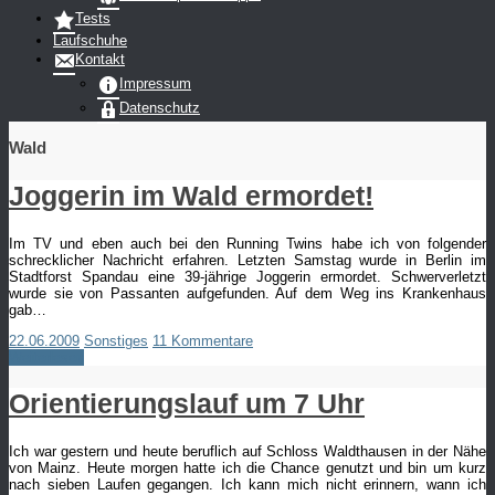
Tests
Laufschuhe
Kontakt
Impressum
Datenschutz
Wald
Joggerin im Wald ermordet!
Im TV und eben auch bei den Running Twins habe ich von folgender
schrecklicher Nachricht erfahren. Letzten Samstag wurde in Berlin im
Stadtforst Spandau eine 39-jährige Joggerin ermordet. Schwerverletzt
wurde sie von Passanten aufgefunden. Auf dem Weg ins Krankenhaus
gab…
22.06.2009
Sonstiges
11 Kommentare
Weiterlesen
Orientierungslauf um 7 Uhr
Ich war gestern und heute beruflich auf Schloss Waldthausen in der Nähe
von Mainz. Heute morgen hatte ich die Chance genutzt und bin um kurz
nach sieben Laufen gegangen. Ich kann mich nicht erinnern, wann ich