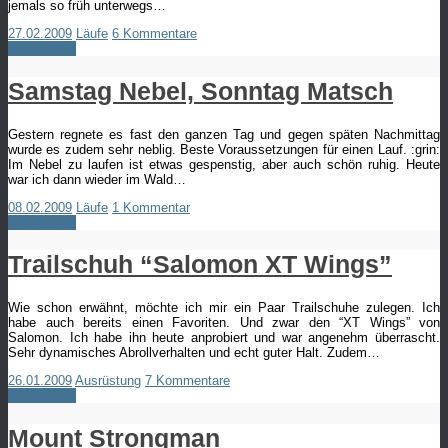
jemals so früh unterwegs…
27.02.2009
Läufe
6 Kommentare
Weiterlesen
Samstag Nebel, Sonntag Matsch
Gestern regnete es fast den ganzen Tag und gegen späten Nachmittag
wurde es zudem sehr neblig. Beste Voraussetzungen für einen Lauf. :grin:
Im Nebel zu laufen ist etwas gespenstig, aber auch schön ruhig. Heute
war ich dann wieder im Wald…
08.02.2009
Läufe
1 Kommentar
Weiterlesen
Trailschuh “Salomon XT Wings”
Wie schon erwähnt, möchte ich mir ein Paar Trailschuhe zulegen. Ich
habe auch bereits einen Favoriten. Und zwar den “XT Wings” von
Salomon. Ich habe ihn heute anprobiert und war angenehm überrascht.
Sehr dynamisches Abrollverhalten und echt guter Halt. Zudem…
26.01.2009
Ausrüstung
7 Kommentare
Weiterlesen
Mount Strongman