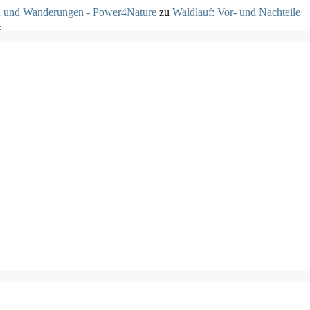
fen und Wanderungen - Power4Nature
zu
Waldlauf: Vor- und Nachteile
4