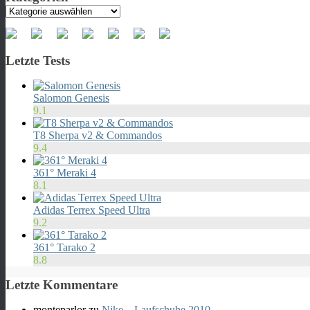
Kategorien
Letzte Tests
Salomon Genesis
9.1
T8 Sherpa v2 & Commandos
9.4
361° Meraki 4
8.1
Adidas Terrex Speed Ultra
9.2
361° Tarako 2
8.8
Letzte Kommentare
monteparlor
zu
Nike – Laufschuhe 2010