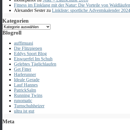
Fitness im Einklang mit der Natur: Die Vorteile von Waldläu
Alexander Sester
zu
Linkliste: sportliche Adventskalender 202
Kategorien
Kategorien
Blogroll
auffimuasi
Die Flitzpiepen
Eddys Sport Blog
Eiswuerfel Im Schuh
Gelebtes Täglichlaufen
Get Fitter
Harlerunner
Ideale Gerade
Lauf Hannes
PatrickSalm
Running Twins
runomatic
Turnschuhheizer
ultra ist gut
Meta