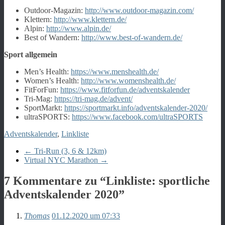
Outdoor-Magazin:
http://www.outdoor-magazin.com/
Klettern:
http://www.klettern.de/
Alpin:
http://www.alpin.de/
Best of Wandern:
http://www.best-of-wandern.de/
Sport allgemein
Men’s Health:
https://www.menshealth.de/
Women’s Health:
http://www.womenshealth.de/
FitForFun:
https://www.fitforfun.de/adventskalender
Tri-Mag:
https://tri-mag.de/advent/
SportMarkt:
https://sportmarkt.info/adventskalender-2020/
ultraSPORTS:
https://www.facebook.com/ultraSPORTS
Adventskalender
,
Linkliste
←
Tri-Run (3, 6 & 12km)
Virtual NYC Marathon
→
7 Kommentare zu “
Linkliste: sportliche
Adventskalender 2020
”
Thomas
01.12.2020 um 07:33