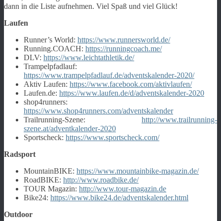
dann in die Liste aufnehmen. Viel Spaß und viel Glück!
Laufen
Runner’s World:
https://www.runnersworld.de/
Running.COACH:
https://runningcoach.me/
DLV:
https://www.leichtathletik.de/
Trampelpfadlauf:
https://www.trampelpfadlauf.de/adventskalender-2020/
Aktiv Laufen:
https://www.facebook.com/aktivlaufen/
Laufen.de:
https://www.laufen.de/d/adventskalender-2020
shop4runners:
https://www.shop4runners.com/adventskalender
Trailrunning-Szene:
http://www.trailrunning-
szene.at/adventkalender-2020
Sportscheck:
https://www.sportscheck.com/
Radsport
MountainBIKE:
https://www.mountainbike-magazin.de/
RoadBIKE:
http://www.roadbike.de/
TOUR Magazin:
http://www.tour-magazin.de
Bike24:
https://www.bike24.de/adventskalender.html
Outdoor