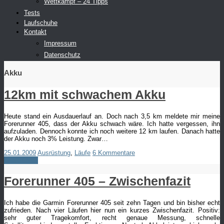
Wettkampf – 24 Tipps
Tests
Laufschuhe
Kontakt
Impressum
Datenschutz
Akku
12km mit schwachem Akku
Heute stand ein Ausdauerlauf an. Doch nach 3,5 km meldete mir meine
Forerunner 405, dass der Akku schwach wäre. Ich hatte vergessen, ihn
aufzuladen. Dennoch konnte ich noch weitere 12 km laufen. Danach hatte
der Akku noch 3% Leistung. Zwar…
25.01.2009
Ausrüstung
,
Läufe
6 Kommentare
Weiterlesen
Forerunner 405 – Zwischenfazit
Ich habe die Garmin Forerunner 405 seit zehn Tagen und bin bisher echt
zufrieden. Nach vier Läufen hier nun ein kurzes Zwischenfazit. Positiv:
sehr guter Tragekomfort, recht genaue Messung, schnelle