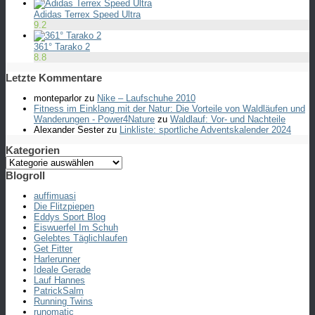
Adidas Terrex Speed Ultra
9.2
361° Tarako 2
8.8
Letzte Kommentare
monteparlor
zu
Nike – Laufschuhe 2010
Fitness im Einklang mit der Natur: Die Vorteile von Waldläufen und
Wanderungen - Power4Nature
zu
Waldlauf: Vor- und Nachteile
Alexander Sester
zu
Linkliste: sportliche Adventskalender 2024
Kategorien
Kategorien
Blogroll
auffimuasi
Die Flitzpiepen
Eddys Sport Blog
Eiswuerfel Im Schuh
Gelebtes Täglichlaufen
Get Fitter
Harlerunner
Ideale Gerade
Lauf Hannes
PatrickSalm
Running Twins
runomatic