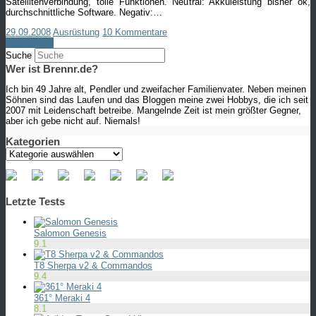
Satellitenverbindung, tolle Funktionen. Neutral: Akkuleistung bisher ok,
durchschnittliche Software. Negativ:…
29.09.2008
Ausrüstung
10 Kommentare
Weiterlesen
Suche
Wer ist Brennr.de?
Ich bin 49 Jahre alt, Pendler und zweifacher Familienvater. Neben meinen
Söhnen sind das Laufen und das Bloggen meine zwei Hobbys, die ich seit
2007 mit Leidenschaft betreibe. Mangelnde Zeit ist mein größter Gegner,
aber ich gebe nicht auf. Niemals!
Kategorien
Kategorien
Letzte Tests
Salomon Genesis
9.1
T8 Sherpa v2 & Commandos
9.4
361° Meraki 4
8.1