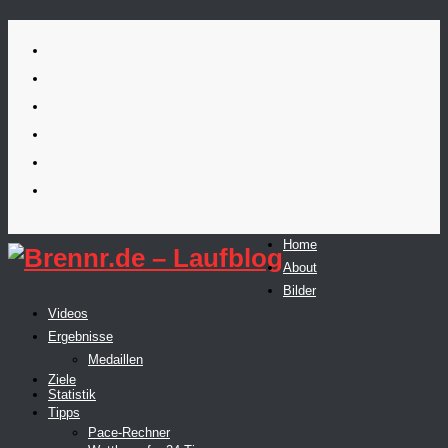
Skip
to
content
Home
About
Bilder
Videos
Ergebnisse
Medaillen
Ziele
Statistik
Tipps
Pace-Rechner