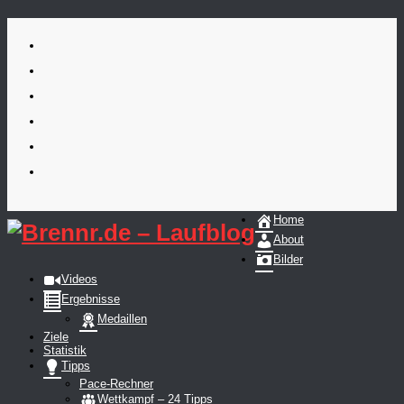
Skip
to
content
Home
About
Bilder
Videos
Ergebnisse
Medaillen
Ziele
Statistik
Tipps
Pace-Rechner
Wettkampf – 24 Tipps