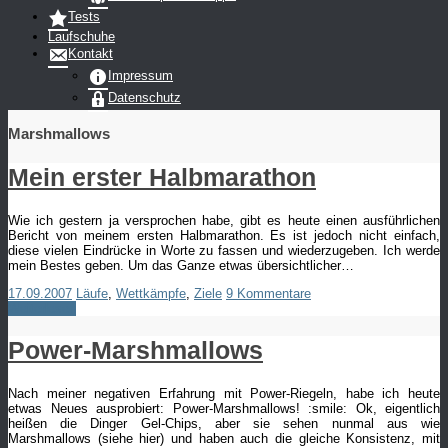
Tests
Laufschuhe
Kontakt
Impressum
Datenschutz
Marshmallows
Mein erster Halbmarathon
Wie ich gestern ja versprochen habe, gibt es heute einen ausführlichen
Bericht von meinem ersten Halbmarathon. Es ist jedoch nicht einfach,
diese vielen Eindrücke in Worte zu fassen und wiederzugeben. Ich werde
mein Bestes geben. Um das Ganze etwas übersichtlicher…
17.09.2007
Läufe
,
Wettkämpfe
,
Ziele
9 Kommentare
Weiterlesen
Power-Marshmallows
Nach meiner negativen Erfahrung mit Power-Riegeln, habe ich heute
etwas Neues ausprobiert: Power-Marshmallows! :smile: Ok, eigentlich
heißen die Dinger Gel-Chips, aber sie sehen nunmal aus wie
Marshmallows (siehe hier) und haben auch die gleiche Konsistenz, mit