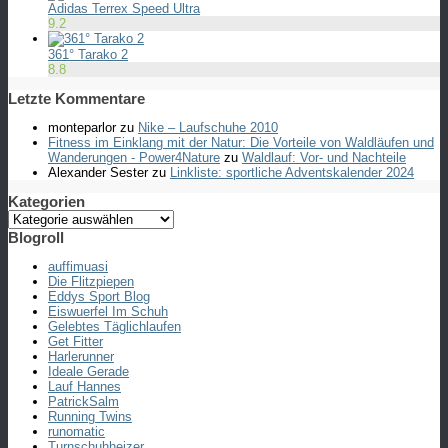
Adidas Terrex Speed Ultra
9.2
361° Tarako 2
8.8
Letzte Kommentare
monteparlor
zu
Nike – Laufschuhe 2010
Fitness im Einklang mit der Natur: Die Vorteile von Waldläufen und
Wanderungen - Power4Nature
zu
Waldlauf: Vor- und Nachteile
Alexander Sester
zu
Linkliste: sportliche Adventskalender 2024
Kategorien
Kategorien
Blogroll
auffimuasi
Die Flitzpiepen
Eddys Sport Blog
Eiswuerfel Im Schuh
Gelebtes Täglichlaufen
Get Fitter
Harlerunner
Ideale Gerade
Lauf Hannes
PatrickSalm
Running Twins
runomatic
Turnschuhheizer