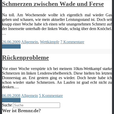
Schmerzen zwischen Wade und Ferse
Na toll. Am Wochenende wollte ich eigentlich mal wieder Gas
geben und schauen, wie mein aktueller Leistungsstand ist. Doch seit
knapp einer Woche habe ich einen sehr unangenehmen Schmerz auf
der Innenseite unterhalb der linken Wade, schräg über dem Knöchel.
…
26.06.2009
Allgemein
,
Wettkämpfe
7 Kommentare
Weiterlesen
Rückenprobleme
Vor einer Woche verspürte ich bei meinem 10km-Wettkampf starke
Schmerzen im linken Lendenwirbelbereich. Diese hielten bis letzten
Donnerstag an. Erst gestern ging es wieder. Doch heute habe ich
schon wieder starke Schmerzen. An Laufen ist grad echt nicht zu
denken.…
06.09.2008
Allgemein
5 Kommentare
Weiterlesen
Suche
Wer ist Brennr.de?