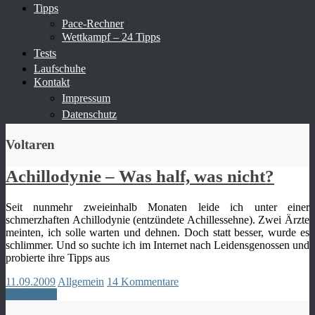
Tipps
Pace-Rechner
Wettkampf – 24 Tipps
Tests
Laufschuhe
Kontakt
Impressum
Datenschutz
Voltaren
Achillodynie – Was half, was nicht?
Seit nunmehr zweieinhalb Monaten leide ich unter einer
schmerzhaften Achillodynie (entzündete Achillessehne). Zwei Ärzte
meinten, ich solle warten und dehnen. Doch statt besser, wurde es
schlimmer. Und so suchte ich im Internet nach Leidensgenossen und
probierte ihre Tipps aus
11.09.2009
Allgemein
14 Kommentare
Weiterlesen