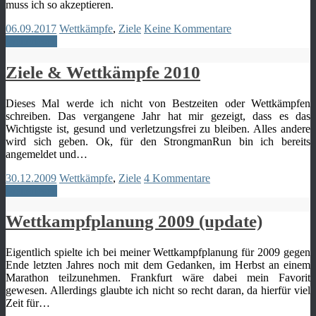
muss ich so akzeptieren.
06.09.2017
Wettkämpfe
,
Ziele
Keine Kommentare
Weiterlesen
Ziele & Wettkämpfe 2010
Dieses Mal werde ich nicht von Bestzeiten oder Wettkämpfen
schreiben. Das vergangene Jahr hat mir gezeigt, dass es das
Wichtigste ist, gesund und verletzungsfrei zu bleiben. Alles andere
wird sich geben. Ok, für den StrongmanRun bin ich bereits
angemeldet und…
30.12.2009
Wettkämpfe
,
Ziele
4 Kommentare
Weiterlesen
Wettkampfplanung 2009 (update)
Eigentlich spielte ich bei meiner Wettkampfplanung für 2009 gegen
Ende letzten Jahres noch mit dem Gedanken, im Herbst an einem
Marathon teilzunehmen. Frankfurt wäre dabei mein Favorit
gewesen. Allerdings glaubte ich nicht so recht daran, da hierfür viel
Zeit für…