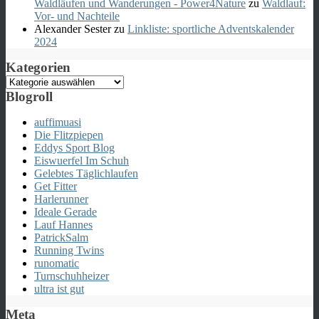
Waldläufen und Wanderungen - Power4Nature
zu
Waldlauf:
Vor- und Nachteile
Alexander Sester
zu
Linkliste: sportliche Adventskalender
2024
Kategorien
Kategorien
Blogroll
auffimuasi
Die Flitzpiepen
Eddys Sport Blog
Eiswuerfel Im Schuh
Gelebtes Täglichlaufen
Get Fitter
Harlerunner
Ideale Gerade
Lauf Hannes
PatrickSalm
Running Twins
runomatic
Turnschuhheizer
ultra ist gut
Meta