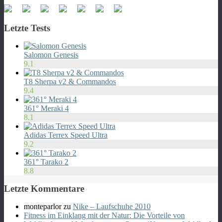
Letzte Tests
Salomon Genesis
9.1
T8 Sherpa v2 & Commandos
9.4
361° Meraki 4
8.1
Adidas Terrex Speed Ultra
9.2
361° Tarako 2
8.8
Letzte Kommentare
monteparlor
zu
Nike – Laufschuhe 2010
Fitness im Einklang mit der Natur: Die Vorteile von