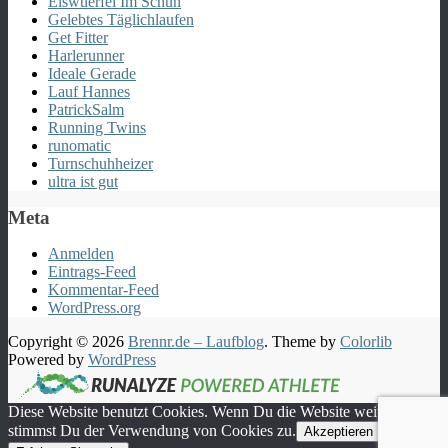
Eiswuerfel Im Schuh
Gelebtes Täglichlaufen
Get Fitter
Harlerunner
Ideale Gerade
Lauf Hannes
PatrickSalm
Running Twins
runomatic
Turnschuhheizer
ultra ist gut
Meta
Anmelden
Eintrags-Feed
Kommentar-Feed
WordPress.org
Copyright © 2026
Brennr.de – Laufblog
. Theme by
Colorlib
Powered by
WordPress
Diese Website benutzt Cookies. Wenn Du die Website weiter nutzt,
stimmst Du der Verwendung von Cookies zu.
Akzeptieren