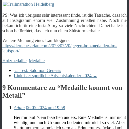
PS: Was ich übrigens sehr interessant finde, ist die Tatsache, dass ich
auf Instagramm enorm viel Zustimmung erhalten habe. Noch nie
bekam ich für eine Insta-Story so viele Nachrichten. Dabei hatte ich
schon befürchtet, dass ich nun einen Shitstorm erhalte.
Weitere Meinung eines Laufbloggers:
https://derneuestefan.com/2023/07/20/gegen-holzmedaillen-im-
laufsport/
Holzmedaille
,
Medaille
←
Test: Salomon Genesis
Linkliste: sportliche Adventskalender 2024
→
9 Kommentare zu “
Medaille kommt von
Metall
”
Adam
06.05.2024 um 19:58
Bei mir läuft’s ein bisschen anders. Eine Medaille ist mir nicht
wichtig, und auch Urkunden bedeuten mir nicht so viel. Aber
Startnummern sammle ich gern als Erinnerungsstücke, damit