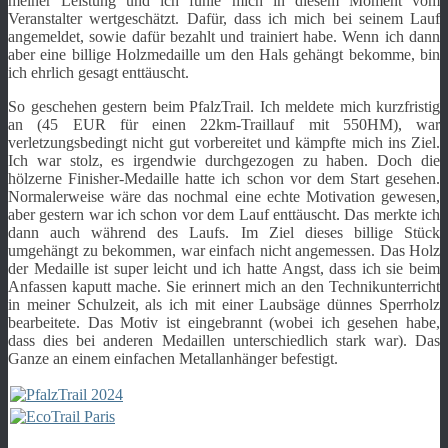
meiner Leistung und ich fühle mich in diesem Moment vom
Veranstalter wertgeschätzt. Dafür, dass ich mich bei seinem Lauf
angemeldet, sowie dafür bezahlt und trainiert habe. Wenn ich dann
aber eine billige Holzmedaille um den Hals gehängt bekomme, bin
ich ehrlich gesagt enttäuscht.
So geschehen gestern beim PfalzTrail. Ich meldete mich kurzfristig
an (45 EUR für einen 22km-Traillauf mit 550HM), war
verletzungsbedingt nicht gut vorbereitet und kämpfte mich ins Ziel.
Ich war stolz, es irgendwie durchgezogen zu haben. Doch die
hölzerne Finisher-Medaille hatte ich schon vor dem Start gesehen.
Normalerweise wäre das nochmal eine echte Motivation gewesen,
aber gestern war ich schon vor dem Lauf enttäuscht. Das merkte ich
dann auch während des Laufs. Im Ziel dieses billige Stück
umgehängt zu bekommen, war einfach nicht angemessen. Das Holz
der Medaille ist super leicht und ich hatte Angst, dass ich sie beim
Anfassen kaputt mache. Sie erinnert mich an den Technikunterricht
in meiner Schulzeit, als ich mit einer Laubsäge dünnes Sperrholz
bearbeitete. Das Motiv ist eingebrannt (wobei ich gesehen habe,
dass dies bei anderen Medaillen unterschiedlich stark war). Das
Ganze an einem einfachen Metallanhänger befestigt.