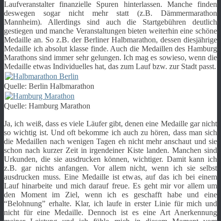
Laufveranstalter finanzielle Spuren hinterlassen. Manche finden
deswegen sogar nicht mehr statt (z.B. Dämmermarathon
Mannheim). Allerdings sind auch die Startgebühren deutlich
gestiegen und manche Veranstaltungen bieten weiterhin eine schöne
Medaille an. So z.B. der Berliner Halbmarathon, dessen diesjährige
Medaille ich absolut klasse finde. Auch die Medaillen des Hamburg
Marathons sind immer sehr gelungen. Ich mag es sowieso, wenn die
Medaille etwas Individuelles hat, das zum Lauf bzw. zur Stadt passt.
Quelle: Berlin Halbmarathon
Quelle: Hamburg Marathon
Ja, ich weiß, dass es viele Läufer gibt, denen eine Medaille gar nicht
so wichtig ist. Und oft bekomme ich auch zu hören, dass man sich
die Medaillen nach wenigen Tagen eh nicht mehr anschaut und sie
schon nach kurzer Zeit in irgendeiner Kiste landen. Manchen sind
Urkunden, die sie ausdrucken können, wichtiger. Damit kann ich
z.B. gar nichts anfangen. Vor allem nicht, wenn ich sie selbst
ausdrucken muss. Eine Medaille ist etwas, auf das ich bei einem
Lauf hinarbeite und mich darauf freue. Es geht mir vor allem um
den Moment im Ziel, wenn ich es geschafft habe und eine
“Belohnung” erhalte. Klar, ich laufe in erster Linie für mich und
nicht für eine Medaille. Dennoch ist es eine Art Anerkennung