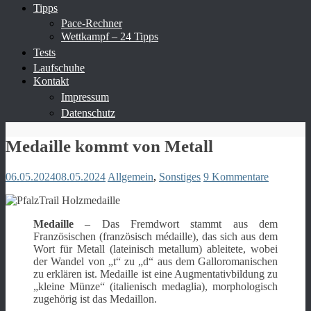
Tipps
Pace-Rechner
Wettkampf – 24 Tipps
Tests
Laufschuhe
Kontakt
Impressum
Datenschutz
Medaille kommt von Metall
06.05.2024
08.05.2024
Allgemein
,
Sonstiges
9 Kommentare
Medaille
– Das Fremdwort stammt aus dem
Französischen (französisch médaille), das sich aus dem
Wort für Metall (lateinisch metallum) ableitete, wobei
der Wandel von „t“ zu „d“ aus dem Galloromanischen
zu erklären ist. Medaille ist eine Augmentativbildung zu
„kleine Münze“ (italienisch medaglia), morphologisch
zugehörig ist das Medaillon.