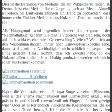
Dies ist die Definition von Medaille, die auf
Wikipedia
zu finden ist.
Demnach ist eine Medaille ihrem Ursprung nach aus Metall. Aktuell
ist jedoch bei Laufveranstaltungen ein Trend zu beobachten, dass
immer mehr Finisher-Medaillen aus Holz sind. Doch warum ist das
so?
Als Hauptgrund wird eigentlich immer das Argument der
“Nachhaltigkeit” genannt. Da mag ja vielleicht was dran sein, doch
auf mich wirkt es eher wie “Greenwashing”. Wieso? Wenn ich an
den Versorgungsständen immer noch Einweg-Plastikbecher sehe,
dann ist das mit der Nachhaltigkeit nicht wirklich konsequent zu
Ende gedacht. Hinzu kommt, dass ich Zweifel habe, ob die
Holzmedaillen tatsächlich nachhaltig produziert werden oder nicht
sogar aus Fernost kommen.
Haben die Veranstalter eventuell sogar Sorge vor einem Shitstorm,
weil ja das Thema Nachhaltigkeit und Klimaschutz aktuell sehr
präsent ist und schnell vorwurfsvoll mit Finger auf einen gezeigt
wird? Oder ist es letztendlich vielleicht die Kostenersparnis, die sie
zu diesem Trend bewegt? Klar, die Pandemie hat bei vielen