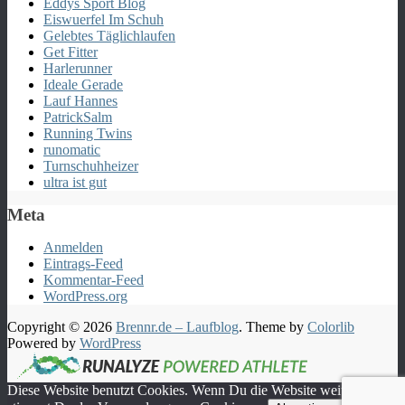
Eddys Sport Blog
Eiswuerfel Im Schuh
Gelebtes Täglichlaufen
Get Fitter
Harlerunner
Ideale Gerade
Lauf Hannes
PatrickSalm
Running Twins
runomatic
Turnschuhheizer
ultra ist gut
Meta
Anmelden
Eintrags-Feed
Kommentar-Feed
WordPress.org
Copyright © 2026
Brennr.de – Laufblog
. Theme by
Colorlib
Powered by
WordPress
Diese Website benutzt Cookies. Wenn Du die Website weiter nutzt,