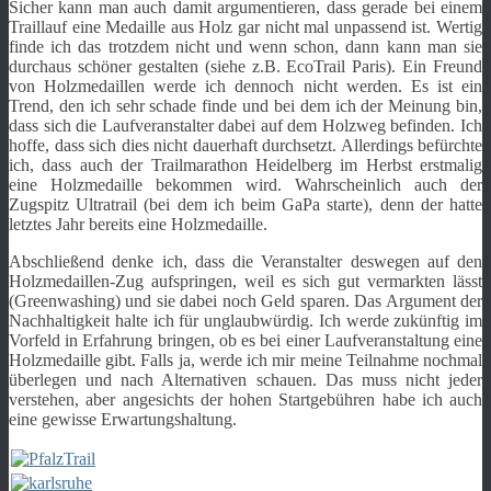
Sicher kann man auch damit argumentieren, dass gerade bei einem
Traillauf eine Medaille aus Holz gar nicht mal unpassend ist. Wertig
finde ich das trotzdem nicht und wenn schon, dann kann man sie
durchaus schöner gestalten (siehe z.B. EcoTrail Paris). Ein Freund
von Holzmedaillen werde ich dennoch nicht werden. Es ist ein
Trend, den ich sehr schade finde und bei dem ich der Meinung bin,
dass sich die Laufveranstalter dabei auf dem Holzweg befinden. Ich
hoffe, dass sich dies nicht dauerhaft durchsetzt. Allerdings befürchte
ich, dass auch der Trailmarathon Heidelberg im Herbst erstmalig
eine Holzmedaille bekommen wird. Wahrscheinlich auch der
Zugspitz Ultratrail (bei dem ich beim GaPa starte), denn der hatte
letztes Jahr bereits eine Holzmedaille.
Abschließend denke ich, dass die Veranstalter deswegen auf den
Holzmedaillen-Zug aufspringen, weil es sich gut vermarkten lässt
(Greenwashing) und sie dabei noch Geld sparen. Das Argument der
Nachhaltigkeit halte ich für unglaubwürdig. Ich werde zukünftig im
Vorfeld in Erfahrung bringen, ob es bei einer Laufveranstaltung eine
Holzmedaille gibt. Falls ja, werde ich mir meine Teilnahme nochmal
überlegen und nach Alternativen schauen. Das muss nicht jeder
verstehen, aber angesichts der hohen Startgebühren habe ich auch
eine gewisse Erwartungshaltung.