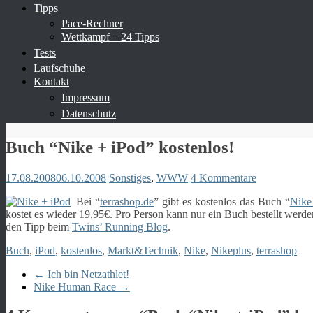
Tipps
Pace-Rechner
Wettkampf – 24 Tipps
Tests
Laufschuhe
Kontakt
Impressum
Datenschutz
Buch “Nike + iPod” kostenlos!
17.08.2008
06.10.2008
Sonstiges
,
WWW
4 Kommentare
Bei “
terrashop.de
” gibt es kostenlos das Buch “
Nike
kostet es wieder 19,95€. Pro Person kann nur ein Buch bestellt werd
den Tipp beim
Twins’ Running Blog
.
Buch
,
iPod
,
kostenlos
,
Markt&Technik
,
Nike
,
Nikeplus
,
terrashop
←
Ich bin Netzathlet!
Nike Human Race
→