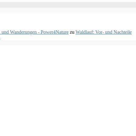
fen und Wanderungen - Power4Nature
zu
Waldlauf: Vor- und Nachteile
4