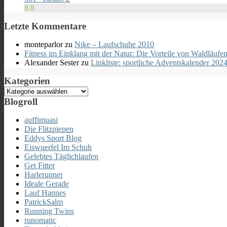
8.8
Letzte Kommentare
monteparlor
zu
Nike – Laufschuhe 2010
Fitness im Einklang mit der Natur: Die Vorteile von Waldläu
Alexander Sester
zu
Linkliste: sportliche Adventskalender 202
Kategorien
Kategorien
Blogroll
auffimuasi
Die Flitzpiepen
Eddys Sport Blog
Eiswuerfel Im Schuh
Gelebtes Täglichlaufen
Get Fitter
Harlerunner
Ideale Gerade
Lauf Hannes
PatrickSalm
Running Twins
runomatic