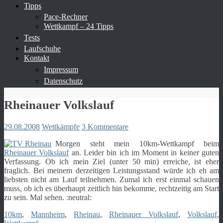
Tipps
Pace-Rechner
Wettkampf – 24 Tipps
Tests
Laufschuhe
Kontakt
Impressum
Datenschutz
Rheinauer Volkslauf
29.08.2008
Wettkämpfe
3 Kommentare
Morgen steht mein 10km-Wettkampf beim
Rheinauer Volkslauf
an. Leider bin ich im Moment in keiner guten
Verfassung. Ob ich mein Ziel (unter 50 min) erreiche, ist eher
fraglich. Bei meinem derzeitigen Leistungsstand würde ich eh am
liebsten nicht am Lauf teilnehmen. Zumal ich erst einmal schauen
muss, ob ich es überhaupt zeitlich hin bekomme, rechtzeitig am Start
zu sein. Mal sehen. :neutral:
10km
,
Mannheim
,
Rheinau
,
Rheinauer Volkslauf
,
Volkslauf
,