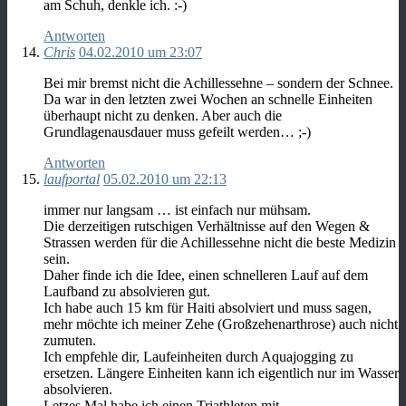
am Schuh, denkle ich. :-)
Antworten
Chris
04.02.2010 um 23:07
Bei mir bremst nicht die Achillessehne – sondern der Schnee.
Da war in den letzten zwei Wochen an schnelle Einheiten
überhaupt nicht zu denken. Aber auch die
Grundlagenausdauer muss gefeilt werden… ;-)
Antworten
laufportal
05.02.2010 um 22:13
immer nur langsam … ist einfach nur mühsam.
Die derzeitigen rutschigen Verhältnisse auf den Wegen &
Strassen werden für die Achillessehne nicht die beste Medizin
sein.
Daher finde ich die Idee, einen schnelleren Lauf auf dem
Laufband zu absolvieren gut.
Ich habe auch 15 km für Haiti absolviert und muss sagen,
mehr möchte ich meiner Zehe (Großzehenarthrose) auch nicht
zumuten.
Ich empfehle dir, Laufeinheiten durch Aquajogging zu
ersetzen. Längere Einheiten kann ich eigentlich nur im Wasser
absolvieren.
Letzes Mal habe ich einen Triathleten mit