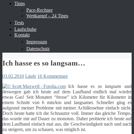
Tipps
Pace-Rechner
Wettkampf – 24 Tipps
Tests
Laufschuhe
Kontakt
Impressum
Datenschutz
Ich hasse es so langsam…
03.02.2010
Läufe
16 Kommentare
Ich hasse es
so langsam
und
deswegen gab ich heute auf dem Laufband endlich mal wieder
etwas Gas! Seit Monaten “fresse” ich Kilometer für Kilometer in
einem Schnitt von 6 min/km und langsamer. Schneller ging es
aufgrund meiner Probleme mit meiner Achillessehne einfach nicht.
Doch heute hatte ich die Schnautze voll. Immer das gleiche Tempo,
das wurde mir auf Dauer zu monoton. Daher probierte ich heute auf
dem Laufband einfach mal aus, die Geschwindigkeit nach und nach
zu steigern, um zu schauen, was möglich ist.