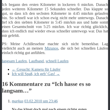
Ich begann den ersten Kilometer in lockeren 6 min/km. Danach
jeden weiteren Kilometer 15 Sekunden schneller. Das klappte so
gut, so dass ich den sechsten Kilometer in 4:45 min/km gelaufen
bin. So schnell war ich schon ewig nicht mehr unterwegs. Danach
lief ich den siebten Kilometer in 5:45 min/km aus und hatte somit
einen Gesamtschnitt von 5:25 min/km. Ich war richtig glücklich,
dass ich endlich mal wieder etwas schneller unterwegs war. Das hat
mir gefehlt.
PS: Meine Achillessehne machte sich nicht bemerkbar. Lag
vielleicht auch an meinen
Mizunos
, die sich bei schnellen Läufen
einfach richtig gut anfühlen.
langsam Laufen
,
Laufband
,
schnell Laufen
←
Gesucht: Kamera für Läufer
Ich will Spaß, ich geb’ Gas!
→
16 Kommentare zu “
Ich hasse es so
langsam…
”
markus
03.02.2010 um 23:46
Na das klingt doch mal nach einem richtig guten