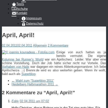
Tests
Laufschuhe
Kontakt
Impressum
Datenschutz
April, April!
02.04.2011
02.04.2011
Allgemein
2 Kommentare
Einige von euch hatten es ja
bereits vermutet. Die eigene
Kolumne bei Runner’s World
war ein Aprilscherz. Leider. War aber eine
schöne Vorstellung. Doch der Job hätte sicher nicht nur Vorteile. Das
Vorhaben von Haile
war dagegen ein reines Ablenkungsmanöver. Ich liebe
Aprilscherze. ;-) Brennr.de wird es also weiterhin geben. Wenn ihr wollt,
bald auch als
Superblog
.
←
Wahl zum “Superblog 2011”
Heidelberg Halbmarathon 2011
→
2 Kommentare zu “
April, April!
”
Eddy
02.04.2011 um 07:02
Hallo Christian, dieser Beitrag war in der Tat eine gute Idee. Für