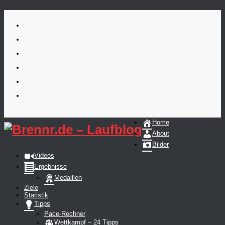
Skip
to
content
Home
About
Bilder
Videos
Ergebnisse
Medaillen
Ziele
Statistik
Tipps
Pace-Rechner
Wettkampf – 24 Tipps