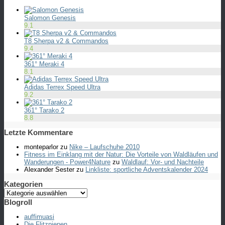
Salomon Genesis
9.1
T8 Sherpa v2 & Commandos
9.4
361° Meraki 4
8.1
Adidas Terrex Speed Ultra
9.2
361° Tarako 2
8.8
Letzte Kommentare
monteparlor
zu
Nike – Laufschuhe 2010
Fitness im Einklang mit der Natur: Die Vorteile von Waldläufen und
Wanderungen - Power4Nature
zu
Waldlauf: Vor- und Nachteile
Alexander Sester
zu
Linkliste: sportliche Adventskalender 2024
Kategorien
Kategorien
Blogroll
auffimuasi
Die Flitzpiepen