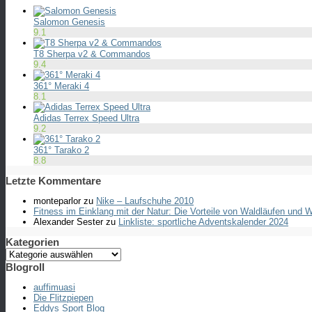
Salomon Genesis
9.1
T8 Sherpa v2 & Commandos
9.4
361° Meraki 4
8.1
Adidas Terrex Speed Ultra
9.2
361° Tarako 2
8.8
Letzte Kommentare
monteparlor
zu
Nike – Laufschuhe 2010
Fitness im Einklang mit der Natur: Die Vorteile von Waldläufen und
Alexander Sester
zu
Linkliste: sportliche Adventskalender 2024
Kategorien
Kategorien
Blogroll
auffimuasi
Die Flitzpiepen
Eddys Sport Blog