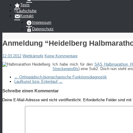
Tests
Laufschuhe
Kontakt
Impressum
Datenschutz
Anmeldung “Heidelberg Halbmarath
12.03.2012
Wettkämpfe
Keine Kommentare
Ich habe mich für den
SAS Halbmarathon He
Streckenprofils
) eine Sub2. Doch nun steht er
←
Orthopädisch-biomechanische Funktionsdiagnostik
Laufkunst bzw. Entenlauf
→
Schreibe einen Kommentar
Deine E-Mail-Adresse wird nicht veröffentlicht.
Erforderliche Felder sind mit