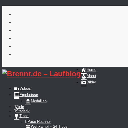
Skip
to
content
Home
About
Bilder
Videos
Ergebnisse
Medaillen
Ziele
Statistik
Tipps
Pace-Rechner
Wettkampf – 24 Tipps