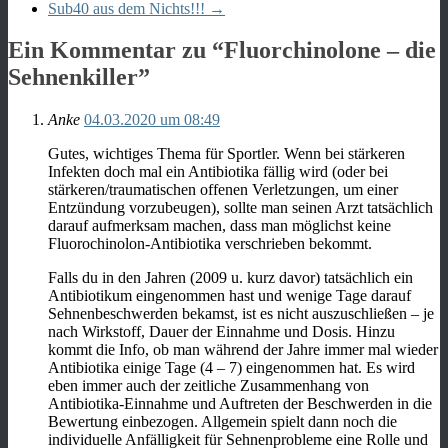
Sub40 aus dem Nichts!!!
→
Ein Kommentar zu “
Fluorchinolone – die
Sehnenkiller
”
Anke
04.03.2020 um 08:49
Gutes, wichtiges Thema für Sportler. Wenn bei stärkeren
Infekten doch mal ein Antibiotika fällig wird (oder bei
stärkeren/traumatischen offenen Verletzungen, um einer
Entzündung vorzubeugen), sollte man seinen Arzt tatsächlich
darauf aufmerksam machen, dass man möglichst keine
Fluorochinolon-Antibiotika verschrieben bekommt.
Falls du in den Jahren (2009 u. kurz davor) tatsächlich ein
Antibiotikum eingenommen hast und wenige Tage darauf
Sehnenbeschwerden bekamst, ist es nicht auszuschließen – je
nach Wirkstoff, Dauer der Einnahme und Dosis. Hinzu
kommt die Info, ob man während der Jahre immer mal wieder
Antibiotika einige Tage (4 – 7) eingenommen hat. Es wird
eben immer auch der zeitliche Zusammenhang von
Antibiotika-Einnahme und Auftreten der Beschwerden in die
Bewertung einbezogen. Allgemein spielt dann noch die
individuelle Anfälligkeit für Sehnenprobleme eine Rolle und