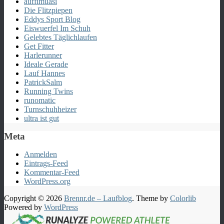
auffimuasi
Die Flitzpiepen
Eddys Sport Blog
Eiswuerfel Im Schuh
Gelebtes Täglichlaufen
Get Fitter
Harlerunner
Ideale Gerade
Lauf Hannes
PatrickSalm
Running Twins
runomatic
Turnschuhheizer
ultra ist gut
Meta
Anmelden
Eintrags-Feed
Kommentar-Feed
WordPress.org
Copyright © 2026
Brennr.de – Laufblog
. Theme by
Colorlib
Powered by
WordPress