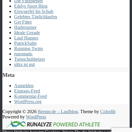
Die Flitzpiepen
Eddys Sport Blog
Eiswuerfel Im Schuh
Gelebtes Täglichlaufen
Get Fitter
Harlerunner
Ideale Gerade
Lauf Hannes
PatrickSalm
Running Twins
runomatic
Turnschuhheizer
ultra ist gut
Meta
Anmelden
Eintrags-Feed
Kommentar-Feed
WordPress.org
Copyright © 2026
Brennr.de – Laufblog
. Theme by
Colorlib
Powered by
WordPress