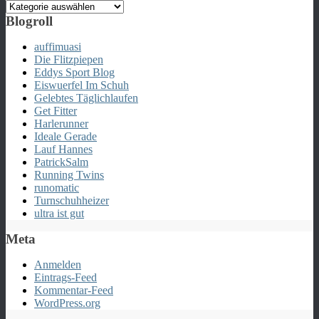
Kategorien
Blogroll
auffimuasi
Die Flitzpiepen
Eddys Sport Blog
Eiswuerfel Im Schuh
Gelebtes Täglichlaufen
Get Fitter
Harlerunner
Ideale Gerade
Lauf Hannes
PatrickSalm
Running Twins
runomatic
Turnschuhheizer
ultra ist gut
Meta
Anmelden
Eintrags-Feed
Kommentar-Feed
WordPress.org