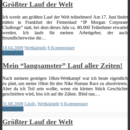
Größter Lauf der Welt
Ich werde am größten Lauf der Welt teilnehmen! Am 17. Juni findet
mitten in Frankfurt der Firmenlauf “JP Morgan Corporate
Challenge” statt, bei dem dieses Jahr ca. 80.000 Teilnehmer erwartet
werden. Ich laufe für meinen Arbeitgeber, der auch
freundlicherweise die…
18.04.2009
Wettkämpfe
8 Kommentare
Weiterlesen
Mein “langsamster” Lauf aller Zeiten!
Nach meinem gestrigen 10km-Wettkampf war ich heute eigentlich
zu platt, um meine 10km für den Nike Human Race zu absolvieren.
Aber da ich Teil sein wollte, wenn ein kleines Stück Geschichte
geschrieben wird, biss ich auf die Zähne. Blöd nur,…
31.08.2008
Läufe
,
Wettkämpfe
6 Kommentare
Weiterlesen
Größter Lauf der Welt