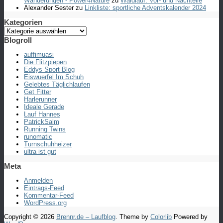
Wanderungen - Power4Nature
zu
Waldlauf: Vor- und Nachteile
Alexander Sester
zu
Linkliste: sportliche Adventskalender 2024
Kategorien
Kategorien
Blogroll
auffimuasi
Die Flitzpiepen
Eddys Sport Blog
Eiswuerfel Im Schuh
Gelebtes Täglichlaufen
Get Fitter
Harlerunner
Ideale Gerade
Lauf Hannes
PatrickSalm
Running Twins
runomatic
Turnschuhheizer
ultra ist gut
Meta
Anmelden
Eintrags-Feed
Kommentar-Feed
WordPress.org
Copyright © 2026
Brennr.de – Laufblog
. Theme by
Colorlib
Powered by