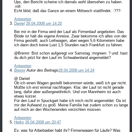
Ups, den Bericht scheine ich damals wohl übersehen zu haben.
:roll:
Echt blöd, daß das Ganze an einem Mittwoch stattfindet. :???:
Antworten
Daniel
28.04.2008 um 14:20
Bei mir in der Firma wird der Lauf als Firmenlauf angeboten. Das
Blöde ist halt die eigene Anreise. Zwar bekomme ich alles von der
Firma gestellt, auch Leihwagen, aber wegen 5,6 Kilometern habe
ich dann doch keine Lust 1,5 Stunden nach Frankfurt zu fahren.
@Brennr: Bist schon aufgeregt vor Samstag :mrgreen: ? und: hast
du dich jetzt für den Lauf im Schwabenland angemeldet?
Antworten
Brennr
Autor des Beitrags
28.04.2008 um 14:24
@ Daniel
Ob ich einen Wagen gestellt bekommen würde, weiß ich gar nicht.
Müßte ich erst einmal nachfragen. Klar, der Lauf ist nicht gerade
lang, dafür aber außergewöhnlich. Und von Mannheim ist auch
etwas kürzer.
Für den Lauf in Spuckgart habe ich mich nicht angemeldet. Da ist
mir der Aufwand zu groß. Meine Familie hat zudem schon zu lange
auf mich an den Wochenenden verzichten müssen.
Antworten
Heiko
28.04.2008 um 20:47
Ey, was für Arbeitgeber habt ihr? Firmenwagen für Läufe? Was