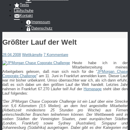
Tests
Laufschuhe
Kontakt
Impressum
Datenschutz
Größter Lauf der Welt
28.04.2008
Wettkämpfe
7 Kommentare
Heute habe ich in der
Mitarbeiterzeitung meines
Arbeitgebers gelesen, daß man sich noch für die “
JPMorgan Chase
Corporate Challenge
” am 11. Juni in Frankfurt anmelden kann. Dieser Lauf
war mir bisher unbekannt. Umso überraschter war ich, als ich dann erfuhr,
daß es sich dabei um den größten Lauf der Welt handelt. Letztes Jahr
nahmen in Frankfurt 67.270 Läufer teil! Auf der
Homepage
steht über den
Lauf folgendes:
“Der JPMorgan Chase Corporate Challenge ist ein Lauf über eine Strecke
von 5,6 Kilometern (3,5 Meilen), an dem fest angestellte Mitarbeiter
(Arbeitszeit mindestens 25 Stunden pro Woche) aus Firmen
unterschiedlicher Branchen teilnehmen können. Der Wettbewerb wird in
sieben Städten der Vereinigten Staaten, zwei europäischen Städten
(London, Frankfurt) sowie Sydney (Australien), Singapur und
Johannesburg (Südafrika) ausgetragen. Dabei gibt es drei Kategorien mit