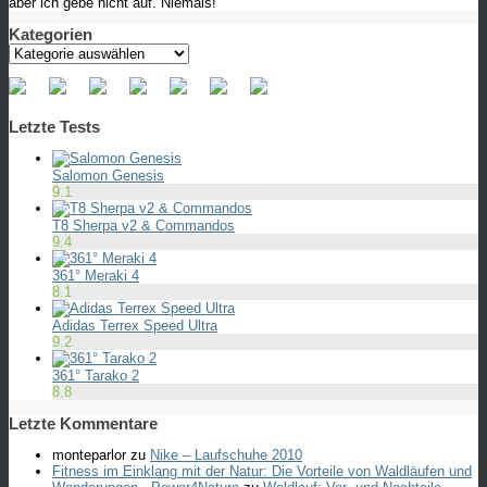
aber ich gebe nicht auf. Niemals!
Kategorien
Kategorien
Letzte Tests
Salomon Genesis
9.1
T8 Sherpa v2 & Commandos
9.4
361° Meraki 4
8.1
Adidas Terrex Speed Ultra
9.2
361° Tarako 2
8.8
Letzte Kommentare
monteparlor
zu
Nike – Laufschuhe 2010
Fitness im Einklang mit der Natur: Die Vorteile von Waldläufen und