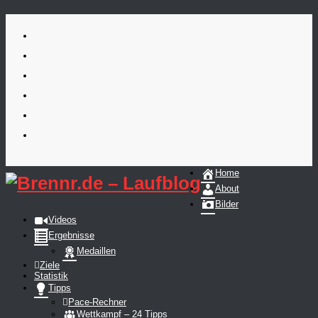
Skip
to
content
Home
About
Bilder
Videos
Ergebnisse
Medaillen
Ziele
Statistik
Tipps
Pace-Rechner
Wettkampf – 24 Tipps