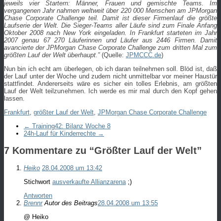
jeweils vier Startern: Männer, Frauen und gemischte Teams. Im
vergangenen Jahr nahmen weltweit über 220 000 Menschen am JPMorgan
Chase Corporate Challenge teil. Damit ist dieser Firmenlauf die größte
Laufserie der Welt. Die Sieger-Teams aller Läufe sind zum Finale Anfang
Oktober 2008 nach New York eingeladen. In Frankfurt starteten im Jahr
2007 genau 67 270 Läuferinnen und Läufer aus 2446 Firmen. Damit
avancierte der JPMorgan Chase Corporate Challenge zum dritten Mal zum
größten Lauf der Welt überhaupt.”
(Quelle:
JPMCCC.de
)
Nun bin ich echt am überlegen, ob ich daran teilnehmen soll. Blöd ist, daß
der Lauf unter der Woche und zudem nicht unmittelbar vor meiner Haustür
stattfindet. Andererseits wäre es sicher ein tolles Erlebnis, am größten
Lauf der Welt teilzunehmen. Ich werde es mir mal durch den Kopf gehen
lassen.
Frankfurt
,
größter Lauf der Welt
,
JPMorgan Chase Corporate Challenge
←
Training42: Bilanz Woche 8
24h-Lauf für Kinderrechte
→
7 Kommentare zu “
Größter Lauf der Welt
”
Heiko
28.04.2008 um 13:42
Stichwort
ausverkaufte Allianzarena
;)
Antworten
Brennr
Autor des Beitrags
28.04.2008 um 13:55
@ Heiko