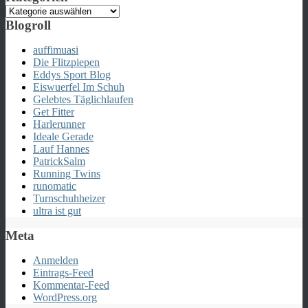
Kategorien
Blogroll
auffimuasi
Die Flitzpiepen
Eddys Sport Blog
Eiswuerfel Im Schuh
Gelebtes Täglichlaufen
Get Fitter
Harlerunner
Ideale Gerade
Lauf Hannes
PatrickSalm
Running Twins
runomatic
Turnschuhheizer
ultra ist gut
Meta
Anmelden
Eintrags-Feed
Kommentar-Feed
WordPress.org