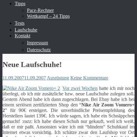
Tipps
Pace-Rechner
Wettkampf – 24 Tipps
Tests
Laufschuhe
Kontakt
Impressum
Datenschutz
Neue Laufschuhe!
11.09.2007
11.09.2007
Ausrüstung
Keine Kommentare
Vor zwei Wochen
hatte ich mir noch
überlegt, ob ich mir zusätzliche bzw. neue Laufschuhe zulegen soll.
Gestern Abend habe ich dann zugeschlagen. Bei Ebay habe ich bei
einem seriösen zertifizierten Shop den “
Nike Air Zoom Vomero+
2
” für 90€ ersteigert. Die unverbindliche Preisempfehlung des
Herstellers lautet 139€. Ich würde sagen, ich habe ein Schnäppchen
gemacht! :razz: Ich habe diesen Schuh nur gekauft, weil ich weiß,
daß er mir paßt. Ansonsten wäre ich mit “blindem” Schuhkauf im
Internet etwas vorsichtig. Ich schätze zwar den Laufshop vor Ort