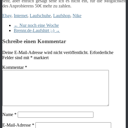
sehr, aber ehrlich gesagt sehe ich es nicht ein, für die Möglichkeit
des Anprobierens 50€ mehr zu zahlen.
Ebay
,
Internet
,
Laufschuhe
,
Laufshop
,
Nike
←
Nur noch eine Woche
Brennr.de-Laufshirt ;-)
→
Schreibe einen Kommentar
Deine E-Mail-Adresse wird nicht veröffentlicht.
Erforderliche
Felder sind mit
*
markiert
Kommentar
*
Name
*
E-Mail-Adresse
*