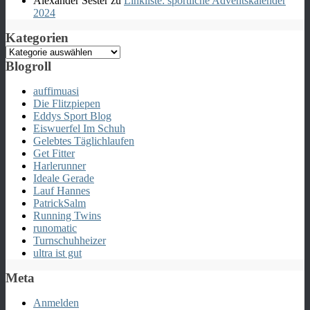
Alexander Sester
zu
Linkliste: sportliche Adventskalender
2024
Kategorien
Kategorien
Blogroll
auffimuasi
Die Flitzpiepen
Eddys Sport Blog
Eiswuerfel Im Schuh
Gelebtes Täglichlaufen
Get Fitter
Harlerunner
Ideale Gerade
Lauf Hannes
PatrickSalm
Running Twins
runomatic
Turnschuhheizer
ultra ist gut
Meta
Anmelden