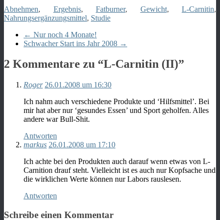
Abnehmen
,
Ergebnis
,
Fatburner
,
Gewicht
,
L-Carnitin
,
Nahrungsergänzungsmittel
,
Studie
←
Nur noch 4 Monate!
Schwacher Start ins Jahr 2008
→
2 Kommentare zu “
L-Carnitin (II)
”
Roger
26.01.2008 um 16:30
Ich nahm auch verschiedene Produkte und ‘Hilfsmittel’. Bei
mir hat aber nur ‘gesundes Essen’ und Sport geholfen. Alles
andere war Bull-Shit.
Antworten
markus
26.01.2008 um 17:10
Ich achte bei den Produkten auch darauf wenn etwas von L-
Carnition drauf steht. Vielleicht ist es auch nur Kopfsache und
die wirklichen Werte können nur Labors rauslesen.
Antworten
Schreibe einen Kommentar