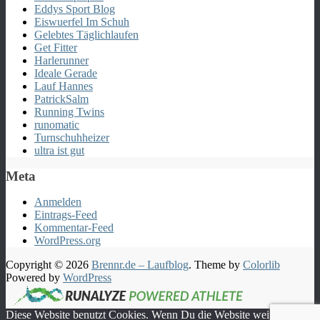
Eddys Sport Blog
Eiswuerfel Im Schuh
Gelebtes Täglichlaufen
Get Fitter
Harlerunner
Ideale Gerade
Lauf Hannes
PatrickSalm
Running Twins
runomatic
Turnschuhheizer
ultra ist gut
Meta
Anmelden
Eintrags-Feed
Kommentar-Feed
WordPress.org
Copyright © 2026
Brennr.de – Laufblog
. Theme by
Colorlib
Powered by
WordPress
Diese Website benutzt Cookies. Wenn Du die Website weiter nutzt,