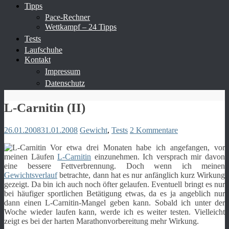
Tipps
Pace-Rechner
Wettkampf – 24 Tipps
Tests
Laufschuhe
Kontakt
Impressum
Datenschutz
L-Carnitin (II)
26.01.2008
31.01.2008
Gewicht
,
Tests
2 Kommentare
Vor etwa drei Monaten habe ich angefangen, vor
meinen Läufen
L-Carnitin
einzunehmen. Ich versprach mir davon
eine bessere Fettverbrennung. Doch wenn ich meinen
Gewichtsverlauf
betrachte, dann hat es nur anfänglich kurz Wirkung
gezeigt. Da bin ich auch noch öfter gelaufen. Eventuell bringt es nur
bei häufiger sportlichen Betätigung etwas, da es ja angeblich nur
dann einen L-Carnitin-Mangel geben kann. Sobald ich unter der
Woche wieder laufen kann, werde ich es weiter testen. Vielleicht
zeigt es bei der harten Marathonvorbereitung mehr Wirkung.