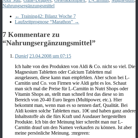
Aldi Süd
,
Galle-Dragees
,
Gelenkkomplex
,
L-Carnitin
,
Magnesium
,
Nahrungsergänzungsmittel
←
Training42: Bilanz Woche 7
Laufzeitprognose “Marathon”
→
7 Kommentare zu
“
Nahrungsergänzungsmittel
”
Daniel
23.04.2008 um 07:15
Ich halte von den Produkten von Aldi & Co. nicht so viel. Die
Magnesium Tabletten oder Calcium Tabletten mal
ausgelassen, diese kann man empfehlen. Aber schon bei L-
Carnitin und Co. von Firmen wie Aldi geht es los. Schaut
man sich mal die Preise für L-Carnitin in Nutri Shops oder
Vitamin Shops an, stellt man schnell fest das diese so im
Bereich von 20-40 Euro liegen (Multipower, etc.). Hier
bekommt man, wenn man es so nennen darf, Qualität. Bei
Aldi kosten solche Tabletten max. 10€ und haben ganz andere
Inhaltsstoffe als die fürs Kraft und Ausdauer hergestellten
Produkte. Ich bin der Meinung hier schreibt man nur L-
Carnitin drauf um den Namen verkaufen zu können. Ist aber
meine persönliche Meinung. :mrgreen: