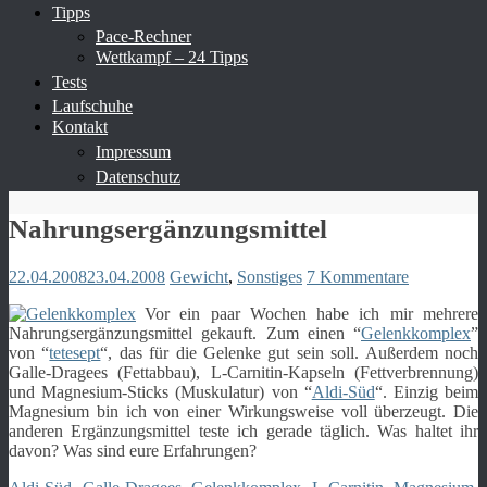
Tipps
Pace-Rechner
Wettkampf – 24 Tipps
Tests
Laufschuhe
Kontakt
Impressum
Datenschutz
Nahrungsergänzungsmittel
22.04.2008
23.04.2008
Gewicht
,
Sonstiges
7 Kommentare
Vor ein paar Wochen habe ich mir mehrere
Nahrungsergänzungsmittel gekauft. Zum einen “
Gelenkkomplex
”
von “
tetesept
“, das für die Gelenke gut sein soll. Außerdem noch
Galle-Dragees (Fettabbau), L-Carnitin-Kapseln (Fettverbrennung)
und Magnesium-Sticks (Muskulatur) von “
Aldi-Süd
“. Einzig beim
Magnesium bin ich von einer Wirkungsweise voll überzeugt. Die
anderen Ergänzungsmittel teste ich gerade täglich. Was haltet ihr
davon? Was sind eure Erfahrungen?