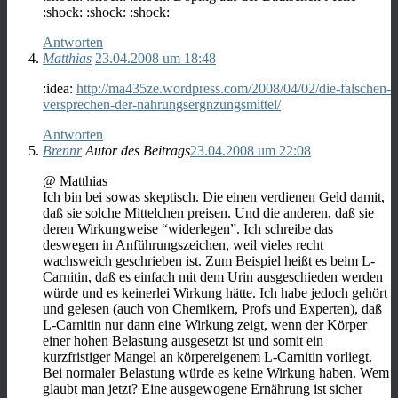
:shock: :shock: :shock:
Antworten
Matthias
23.04.2008 um 18:48
:idea:
http://ma435ze.wordpress.com/2008/04/02/die-falschen-
versprechen-der-nahrungsergnzungsmittel/
Antworten
Brennr
Autor des Beitrags
23.04.2008 um 22:08
@ Matthias
Ich bin bei sowas skeptisch. Die einen verdienen Geld damit,
daß sie solche Mittelchen preisen. Und die anderen, daß sie
deren Wirkungweise “widerlegen”. Ich schreibe das
deswegen in Anführungszeichen, weil vieles recht
wachsweich geschrieben ist. Zum Beispiel heißt es beim L-
Carnitin, daß es einfach mit dem Urin ausgeschieden werden
würde und es keinerlei Wirkung hätte. Ich habe jedoch gehört
und gelesen (auch von Chemikern, Profs und Experten), daß
L-Carnitin nur dann eine Wirkung zeigt, wenn der Körper
einer hohen Belastung ausgesetzt ist und somit ein
kurzfristiger Mangel an körpereigenem L-Carnitin vorliegt.
Bei normaler Belastung würde es keine Wirkung haben. Wem
glaubt man jetzt? Eine ausgewogene Ernährung ist sicher