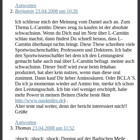
Antworten
Benjamin
23.04.2008 um 10:26
Ich schliesse mich der Meinung vom Daniel auch an. Zum
Thema L-Carnitin: Dieses zeug zu kaufen ist der absolute
schwachsinn. Wenn du Dich mal im Netz über L-Carnitin
schlau machst, dann findest Du schnell heraus, dass L-
Carnitin überhaupt nichts bringt. Diese These schreiben viele
Sportwisschenchaftler, Professoren und Doktoren. Ich habe
den Sportwissenschaftler bei dem ich den Leistungstest
gemacht habe auch mal über L-Carnitin befragt. meinte auch
schwachsinn. Dieser Stoff wird zwar beim fettabau
produziert, hat aber kein nutzen, wenn man diese oral
zunimmt. Dann kauf Dir lieber Aminosäuren. Oder BCLA´S.
Da ich ja momentan wieder auf Amino bin, merke ich schon
den Leistungsschub. Ich bin viel weniger erschöpft, habe
mehr Power in meinen Beinen (Siehe beste 8km
http://www.run4miles.de
) .
Aber teste mal weiter, denn der bericht interessiert mich!!
Grüße
Antworten
Thomas
23.04.2008 um 11:52
:shock: :shock: :shock: Doping auf der Badischen Meile