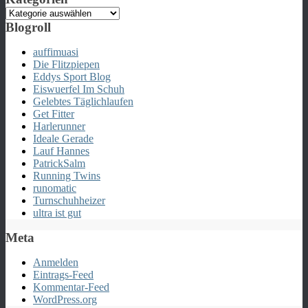
Kategorien
Blogroll
auffimuasi
Die Flitzpiepen
Eddys Sport Blog
Eiswuerfel Im Schuh
Gelebtes Täglichlaufen
Get Fitter
Harlerunner
Ideale Gerade
Lauf Hannes
PatrickSalm
Running Twins
runomatic
Turnschuhheizer
ultra ist gut
Meta
Anmelden
Eintrags-Feed
Kommentar-Feed
WordPress.org