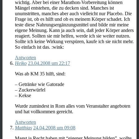
wichtig. Aber bei einer Marathon-Vorbereitung können
Mängel entstehen, die zu decken sind. Manches ist
unumstritten, manches aber auch vielleicht nur Placebo. Die
Frage ist, ob es hilft und ob es meinem Körper schadet. Ich
teste diese Nahrungsergänzungsmittel und bilde mir meine
eigene Meinung. Kann ja auch sein, daß jeder Körper anders
reagiert. Sollten sie mir helfen, werde ich sie weiter nutzen.
Sollte ich keine Wirkung verspüren, kaufe ich sie nicht mehr.
So einfach ist das. :wink:
Antworten
Heiko
23.04.2008 um 22:17
Was ab KM 35 hilft, sind:
– Getränke wie Gatorade
– Zuckerwürfel
– Kekse
Wurde zumindest in Rom alles vom Veranstalter angeboten
und hat vollkommen gereicht.
Antworten
Matthias
24.04.2008 um 09:08
Magst ja Recht haben mit “eigener Meinung bilden”, wollte