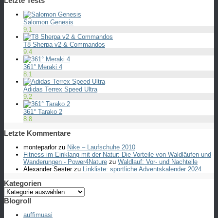
Letzte Tests
Salomon Genesis
9.1
T8 Sherpa v2 & Commandos
9.4
361° Meraki 4
8.1
Adidas Terrex Speed Ultra
9.2
361° Tarako 2
8.8
Letzte Kommentare
monteparlor
zu
Nike – Laufschuhe 2010
Fitness im Einklang mit der Natur: Die Vorteile von Waldläufen und
Wanderungen - Power4Nature
zu
Waldlauf: Vor- und Nachteile
Alexander Sester
zu
Linkliste: sportliche Adventskalender 2024
Kategorien
Kategorien
Blogroll
auffimuasi