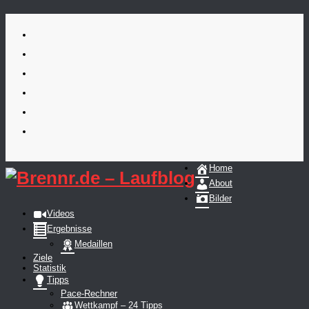
Skip
to
content
Home
About
Bilder
Videos
Ergebnisse
Medaillen
Ziele
Statistik
Tipps
Pace-Rechner
Wettkampf – 24 Tipps