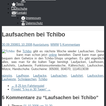
Tests
Laufschuhe
Kontakt
Impressum
Datenschutz
Laufsachen bei Tchibo
30.09.2008
01.10.2008
Ausrüstung
,
WWW
5 Kommentare
Bei
Tchibo
gibt es nächste Woche wieder Laufsachen. Diese
kann man schon jetzt
online
bestellen. Damit kann man ganz
bequem dem Gehetze in den Tchibo-Shops umgehen. Es gibt eigentlich
alles, was man für die kalten Tage benötigt. Laufjacken, Laufhosen,
Laufshirts, Laufweste, Funktionsunterwäsche, Kälteschutz, Laufsocken,
Mütze, Handschuhe. Gutscheine: 305000, 304070, 1114513038
günstig
,
Laufhose
,
Laufjacke
,
Laufsachen
,
Laufshirt
,
Laufsocken
,
Laufweste
,
Schnäppchen
,
Tchibo
←
8,25 km Fahrtenspiel
Projekt “5 kg in 30 Tagen”
→
5 Kommentare zu “
Laufsachen bei Tchibo
”
Thomas
01.10.2008 um 21:20