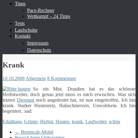
Tipps
Pace-Rechner
Wettkampf – 24 Tipps
Tests
Laufschuhe
Kontakt
Impressum
Datenschutz
Krank
10.10.2008
Allgemein
8 Kommentare
So ein Mist. Draußen hat es das schönste
Herbstwetter, doch genau jetzt muss es mich erwischen. Was sich
letzten
Dienstag
noch angedeutet hat, ist nun eingetroffen. Ich bin
krank. Starker Hustenreiz, Halsschmerzen, Unwohlsein. Ich bin
begeistert. :sad:
Erkältung
,
Grippe
,
Herbst
,
Husten
,
krank
,
Laufwetter
,
schön
←
Brennr.de-Mobil
Besuch beim Orthopäden
→