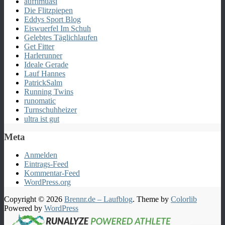
auffimuasi
Die Flitzpiepen
Eddys Sport Blog
Eiswuerfel Im Schuh
Gelebtes Täglichlaufen
Get Fitter
Harlerunner
Ideale Gerade
Lauf Hannes
PatrickSalm
Running Twins
runomatic
Turnschuhheizer
ultra ist gut
Meta
Anmelden
Eintrags-Feed
Kommentar-Feed
WordPress.org
Copyright © 2026
Brennr.de – Laufblog
. Theme by
Colorlib
Powered by
WordPress