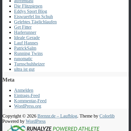
auffimuasi
Die Flitzpiepen
Eddys Sport Blog
Eiswuerfel Im Schuh
Gelebtes Täglichlaufen
Get Fitter
Harlerunner
Ideale Gerade
Lauf Hannes
PatrickSalm
Running Twins
runomatic
Turnschuhheizer
ultra ist gut
Meta
Anmelden
Eintrags-Feed
Kommentar-Feed
WordPress.org
Copyright © 2026
Brennr.de – Laufblog
. Theme by
Colorlib
Powered by
WordPress