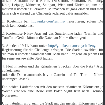
diesem Zeitraum treten Berlin, Düsseldorf, Frankfurt, Hamburg,
Köln, Leipzig, München, Stuttgart, Wien und Zürich an, um die
meisten Kilometer zu erlaufen. Mitmachen ist ganz einfach und man
kann sich während der Challenge jederzeit dafür anmelden.
1. Kostenlos bei
http://nike.com/running
registrieren, sofern Du
noch kein Konto hast.
2. Kostenlose Nike+ App auf das Smartphone laden (Garmin und
TomTom Geräte können die Daten an Nike+ übertragen)
3. Ab dem 19.11. kann unter
http://gonike.me/nrccitychallenge
die
Registrierung für die Challenge erfolgen. Die Stadt auswählen, für
die man Kilometer sammeln will. Man kann übrigens an jedem Ort
für seine ausgewählte Stadt laufen.
4. Fleißig laufen und die gelaufenen Strecken über die Nike+ App
aufzeichnen.
(oder die Daten automatisch von Garmin und TomTom an Nike+
übertragen lassen)
Die beiden Läufer/innen mit den meisten erlaufenen Kilometern je
Woche erhalten eine Reise zum Polar Night Run nach Tromsö/
Norwegen.
Und natürlich wird auch die Stadt mit den meisten Kilometern (und