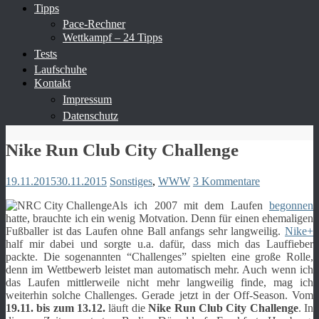
Tipps
Pace-Rechner
Wettkampf – 24 Tipps
Tests
Laufschuhe
Kontakt
Impressum
Datenschutz
Nike Run Club City Challenge
19.11.2015
30.11.2015
Sonstiges
,
WWW
3 Kommentare
Als ich 2007 mit dem Laufen
begonnen
hatte, brauchte ich ein wenig Motvation. Denn für einen ehemaligen
Fußballer ist das Laufen ohne Ball anfangs sehr langweilig.
Nike+
half mir dabei und sorgte u.a. dafür, dass mich das Lauffieber
packte. Die sogenannten “Challenges” spielten eine große Rolle,
denn im Wettbewerb leistet man automatisch mehr. Auch wenn ich
das Laufen mittlerweile nicht mehr langweilig finde, mag ich
weiterhin solche Challenges. Gerade jetzt in der Off-Season. Vom
19.11. bis zum 13.12.
läuft die
Nike Run Club City Challenge
. In