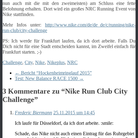
nun auch mit die mit den zweimeisten) am Schluss eine fette
Belohnung erhalten. Dort wird ein großes NRC Running Event von
Nike stattfinden.
Mehr Infos unter:
http://www.nike.com/de/de_de/c/running/nike-
run-club/city-challenge
PS: Ich werde für Frankfurt laufen, da ich dort arbeite. Falls Du
Dich nicht für eine Stadt entscheiden kannst, im Zweifel einfach für
Frankfurt starten. ;-)
Challenge
,
City
,
Nike
,
Nikeplus
,
NRC
←
Bericht “Hockenheimringlauf 2015”
Test: New Balance RACE 1500
→
3 Kommentare zu “
Nike Run Club City
Challenge
”
Frederic Biermann
25.11.2015 um 14:45
Ich laufe für Düsseldorf, da ich dort arbeite. :smile:
Schade, das Nike nicht auch einen Eintrag für das Ruhrgebiet