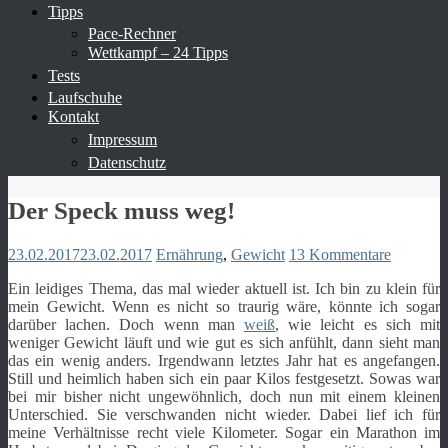
Tipps
Pace-Rechner
Wettkampf – 24 Tipps
Tests
Laufschuhe
Kontakt
Impressum
Datenschutz
Der Speck muss weg!
23.02.2017
23.02.2017
Ernährung
,
Gewicht
13 Kommentare
Ein leidiges Thema, das mal wieder aktuell ist. Ich bin zu klein für
mein Gewicht. Wenn es nicht so traurig wäre, könnte ich sogar
darüber lachen. Doch wenn man
weiß
, wie leicht es sich mit
weniger Gewicht läuft und wie gut es sich anfühlt, dann sieht man
das ein wenig anders. Irgendwann letztes Jahr hat es angefangen.
Still und heimlich haben sich ein paar Kilos festgesetzt. Sowas war
bei mir bisher nicht ungewöhnlich, doch nun mit einem kleinen
Unterschied. Sie verschwanden nicht wieder. Dabei lief ich für
meine Verhältnisse recht viele Kilometer. Sogar ein Marathon im