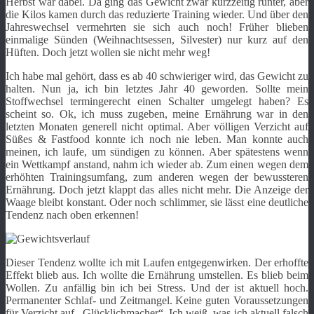
Herbst war dabei. Da ging das Gewicht zwar kurzzeitig runter, aber
die Kilos kamen durch das reduzierte Training wieder. Und über den
Jahreswechsel vermehrten sie sich auch noch! Früher blieben
einmalige Sünden (Weihnachtsessen, Silvester) nur kurz auf den
Hüften. Doch jetzt wollen sie nicht mehr weg!
Ich habe mal gehört, dass es ab 40 schwieriger wird, das Gewicht zu
halten. Nun ja, ich bin letztes Jahr 40 geworden. Sollte mein
Stoffwechsel termingerecht einen Schalter umgelegt haben? Es
scheint so. Ok, ich muss zugeben, meine Ernährung war in den
letzten Monaten generell nicht optimal. Aber völligen Verzicht auf
Süßes & Fastfood konnte ich noch nie leben. Man konnte auch
meinen, ich laufe, um sündigen zu können. Aber spätestens wenn
ein Wettkampf anstand, nahm ich wieder ab. Zum einen wegen dem
erhöhten Trainingsumfang, zum anderen wegen der bewussteren
Ernährung. Doch jetzt klappt das alles nicht mehr. Die Anzeige der
Waage bleibt konstant. Oder noch schlimmer, sie lässt eine deutliche
Tendenz nach oben erkennen!
Dieser Tendenz wollte ich mit Laufen entgegenwirken. Der erhoffte
Effekt blieb aus. Ich wollte die Ernährung umstellen. Es blieb beim
Wollen. Zu anfällig bin ich bei Stress. Und der ist aktuell hoch.
Permanenter Schlaf- und Zeitmangel. Keine guten Voraussetzungen
für Verzicht auf „Glücklichmacher“. Ich weiß, was ich aktuell falsch