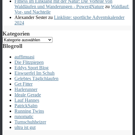
Fitness im Einklang mit der Natur: Die Vorteile von
Waldläufen und Wanderungen - Power4Nature
zu
Waldlauf:
Vor- und Nachteile
Alexander Sester
zu
Linkliste: sportliche Adventskalender
2024
Kategorien
Kategorien
Blogroll
auffimuasi
Die Flitzpiepen
Eddys Sport Blog
Eiswuerfel Im Schuh
Gelebtes Täglichlaufen
Get Fitter
Harlerunner
Ideale Gerade
Lauf Hannes
PatrickSalm
Running Twins
runomatic
Turnschuhheizer
ultra ist gut