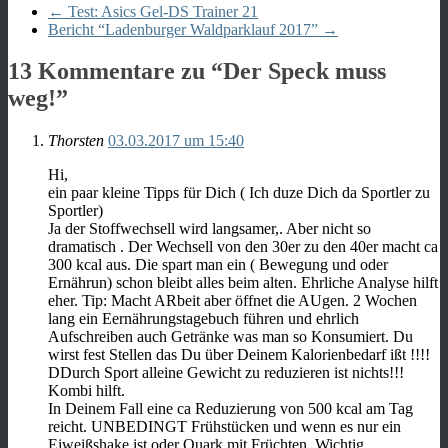
←
Test: Asics Gel-DS Trainer 21
Bericht “Ladenburger Waldparklauf 2017”
→
13 Kommentare zu “
Der Speck muss
weg!
”
Thorsten
03.03.2017 um 15:40
Hi,
ein paar kleine Tipps für Dich ( Ich duze Dich da Sportler zu
Sportler)
Ja der Stoffwechsell wird langsamer,. Aber nicht so
dramatisch . Der Wechsell von den 30er zu den 40er macht ca
300 kcal aus. Die spart man ein ( Bewegung und oder
Ernährun) schon bleibt alles beim alten. Ehrliche Analyse hilft
eher. Tip: Macht ARbeit aber öffnet die AUgen. 2 Wochen
lang ein Eernährungstagebuch führen und ehrlich
Aufschreiben auch Getränke was man so Konsumiert. Du
wirst fest Stellen das Du über Deinem Kalorienbedarf ißt !!!!
DDurch Sport alleine Gewicht zu reduzieren ist nichts!!!
Kombi hilft.
In Deinem Fall eine ca Reduzierung von 500 kcal am Tag
reicht. UNBEDINGT Frühstücken und wenn es nur ein
Eiweißshake ist oder Quark mit Früchten. Wichtig