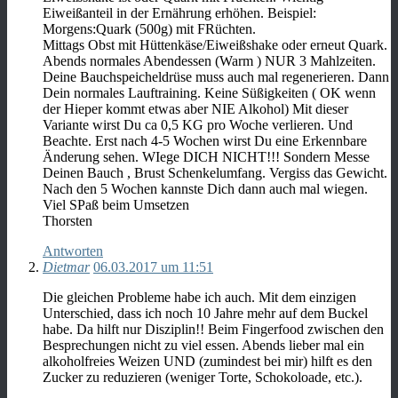
Eiweißanteil in der Ernährung erhöhen. Beispiel:
Morgens:Quark (500g) mit FRüchten.
Mittags Obst mit Hüttenkäse/Eiweißshake oder erneut Quark.
Abends normales Abendessen (Warm ) NUR 3 Mahlzeiten.
Deine Bauchspeicheldrüse muss auch mal regenerieren. Dann
Dein normales Lauftraining. Keine Süßigkeiten ( OK wenn
der Hieper kommt etwas aber NIE Alkohol) Mit dieser
Variante wirst Du ca 0,5 KG pro Woche verlieren. Und
Beachte. Erst nach 4-5 Wochen wirst Du eine Erkennbare
Änderung sehen. WIege DICH NICHT!!! Sondern Messe
Deinen Bauch , Brust Schenkelumfang. Vergiss das Gewicht.
Nach den 5 Wochen kannste Dich dann auch mal wiegen.
Viel SPaß beim Umsetzen
Thorsten
Antworten
Dietmar
06.03.2017 um 11:51
Die gleichen Probleme habe ich auch. Mit dem einzigen
Unterschied, dass ich noch 10 Jahre mehr auf dem Buckel
habe. Da hilft nur Disziplin!! Beim Fingerfood zwischen den
Besprechungen nicht zu viel essen. Abends lieber mal ein
alkoholfreies Weizen UND (zumindest bei mir) hilft es den
Zucker zu reduzieren (weniger Torte, Schokoloade, etc.).