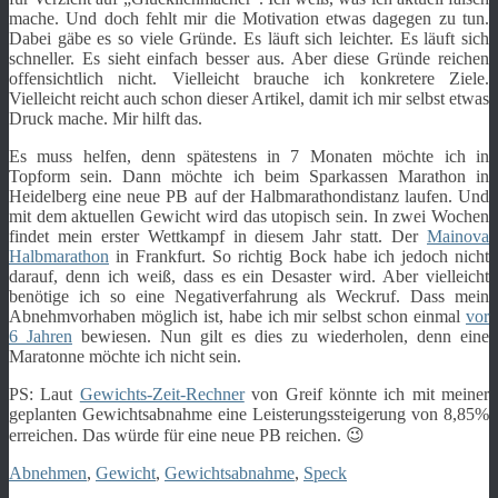
mache. Und doch fehlt mir die Motivation etwas dagegen zu tun.
Dabei gäbe es so viele Gründe. Es läuft sich leichter. Es läuft sich
schneller. Es sieht einfach besser aus. Aber diese Gründe reichen
offensichtlich nicht. Vielleicht brauche ich konkretere Ziele.
Vielleicht reicht auch schon dieser Artikel, damit ich mir selbst etwas
Druck mache. Mir hilft das.
Es muss helfen, denn spätestens in 7 Monaten möchte ich in
Topform sein. Dann möchte ich beim Sparkassen Marathon in
Heidelberg eine neue PB auf der Halbmarathondistanz laufen. Und
mit dem aktuellen Gewicht wird das utopisch sein. In zwei Wochen
findet mein erster Wettkampf in diesem Jahr statt. Der
Mainova
Halbmarathon
in Frankfurt. So richtig Bock habe ich jedoch nicht
darauf, denn ich weiß, dass es ein Desaster wird. Aber vielleicht
benötige ich so eine Negativerfahrung als Weckruf. Dass mein
Abnehmvorhaben möglich ist, habe ich mir selbst schon einmal
vor
6 Jahren
bewiesen. Nun gilt es dies zu wiederholen, denn eine
Maratonne möchte ich nicht sein.
PS: Laut
Gewichts-Zeit-Rechner
von Greif könnte ich mit meiner
geplanten Gewichtsabnahme eine Leisterungssteigerung von 8,85%
erreichen. Das würde für eine neue PB reichen. 😉
Abnehmen
,
Gewicht
,
Gewichtsabnahme
,
Speck