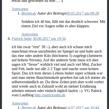
etwas faul geworden zu sein … :(
Antworten
Brennr.de
Autor des Beitrags
09.05.2017 um 09:28
Seitdem ich 40 bin, fällt mir das deutlich schwerer. Mit
einem Ziel vor Augen sollte es aber klappen.
Antworten
Patrick Salm
30.06.2017 um 19:34
ich bin zwar “erst” 39 :-), aber auch ich schaue mich
manchmal etwas unzufrieden im Spiegel an und habe auch
das eine oder andere Kilo (höchstens 5) zugelegt (Jammern
auf hohem Niveau). Auf der anderen Seite muss ich aber
sagen ich “fresse” wirklich viel und auch viel Mist, Zucker
und Fett, laufe nur alle 2-3 Tage und mache sonst keinen
Sport. Das ich trotz dieses Lebens bisher super schlank war
und man meine Bauchmuskeln gesehen hat sah ich immer als
selbstverständlich an. Da diese Zeiten jetzt aber wohl vorbei
sind werde auch in Zukunft wohl an meiner Ernährung
arbeiten müssen oder einfach täglich laufen :-). VG Patrick
vom Laufblog
http://patricksalm.de
Antworten
Brennr.de
Autor des Beitrags
14.07.2017 um 10:44