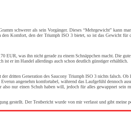
mm schwerer als sein Vorgänger. Dieses “Mehrgewicht” kann man aber
an den Komfort, den der Triumph ISO 3 bietet, so ist das Gewicht für 
0 EUR, was ihn nicht gerade zu einem Schnäppchen macht. Die gute Qua
 ist er im Handel allerdings auch schon deutlich günstiger erhältlich.
it der dritten Generation des Saucony Triumph ISO 3 nichts falsch. O
verun angenehm komfortabel, während das Laufgefühl dennoch ausreich
also nur einen Schuh haben will, jedoch für alles gewappnet sein m
ung gestellt. Der Testbericht wurde von mir verfasst und gibt meine 