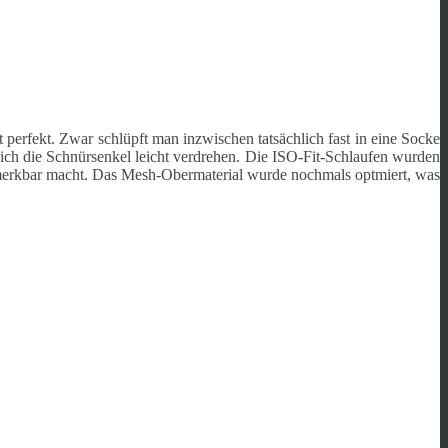
erfekt. Zwar schlüpft man inzwischen tatsächlich fast in eine Socke
a sich die Schnürsenkel leicht verdrehen. Die ISO-Fit-Schlaufen wurden
bemerkbar macht. Das Mesh-Obermaterial wurde nochmals optmiert, was