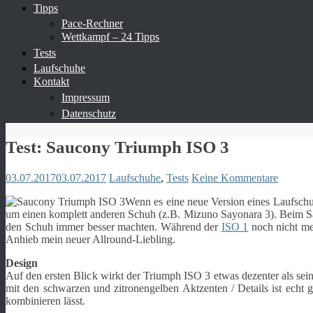
Tipps
Pace-Rechner
Wettkampf – 24 Tipps
Tests
Laufschuhe
Kontakt
Impressum
Datenschutz
Test: Saucony Triumph ISO 3
03.07.2017
03.07.2017
Laufschuhe
,
Tests
Keine Kommentare
Wenn es eine neue Version eines Laufschu
um einen komplett anderen Schuh (z.B. Mizuno Sayonara 3). Beim Sauc
den Schuh immer besser machten. Während der
ISO 1
noch nicht me
Anhieb mein neuer Allround-Liebling.
Design
Auf den ersten Blick wirkt der Triumph ISO 3 etwas dezenter als se
mit den schwarzen und zitronengelben Aktzenten / Details ist echt 
kombinieren lässt.