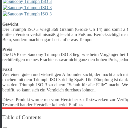
Gewicht
Der Triumph ISO 3 wiegt 369 Gramm (Größe US 14) und somit 2 Gra
dritten Version verhältnismäßig leicht am Fuß an. Berücksichtigt m
Bein, sondern macht sogar Lust auf etwas Tempo.
Preis
Die UVP des Saucony Triumph ISO 3 liegt wie beim Vorgänger bei 17
rechtfertigen meines Erachtens zwar nicht ganz den hohen Preis, jedoch
Fazit
Wer einen guten und vielseitigen Allrounder sucht, der macht auch m
machen mit dem Triumph ISO 3 richtig Spaß. Die Dämpfung ist dank E
was den Triumph ISO 3 zu einem “Schuh für alle Fälle” macht. Wer 
betrifft, so kann sich ein Vergleich durchaus lohnen.
Dieses Produkt wurde mir vom Hersteller zu Testzwecken zur Verfüg
Testurteil hat der Hersteller keinerlei Einfluss.
Table of Contents