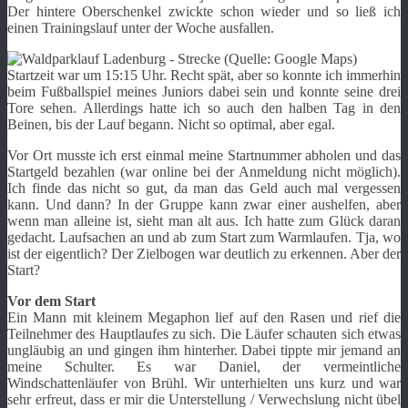
Der hintere Oberschenkel zwickte schon wieder und so ließ ich
einen Trainingslauf unter der Woche ausfallen.
Startzeit war um 15:15 Uhr. Recht spät, aber so konnte ich immerhin
beim Fußballspiel meines Juniors dabei sein und konnte seine drei
Tore sehen. Allerdings hatte ich so auch den halben Tag in den
Beinen, bis der Lauf begann. Nicht so optimal, aber egal.
Vor Ort musste ich erst einmal meine Startnummer abholen und das
Startgeld bezahlen (war online bei der Anmeldung nicht möglich).
Ich finde das nicht so gut, da man das Geld auch mal vergessen
kann. Und dann? In der Gruppe kann zwar einer aushelfen, aber
wenn man alleine ist, sieht man alt aus. Ich hatte zum Glück daran
gedacht. Laufsachen an und ab zum Start zum Warmlaufen. Tja, wo
ist der eigentlich? Der Zielbogen war deutlich zu erkennen. Aber der
Start?
Vor dem Start
Ein Mann mit kleinem Megaphon lief auf den Rasen und rief die
Teilnehmer des Hauptlaufes zu sich. Die Läufer schauten sich etwas
ungläubig an und gingen ihm hinterher. Dabei tippte mir jemand an
meine Schulter. Es war Daniel, der vermeintliche
Windschattenläufer von Brühl. Wir unterhielten uns kurz und war
sehr erfreut, dass er mir die Unterstellung / Verwechslung nicht übel