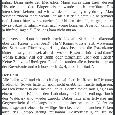
nahm. Dann sagte der Megaphon-Mann etwas zum Lauf, dessen
Historie und der Bürgermeister wurde auch erwähnt. Das
interessierte keinen und wir wurden ein wenig ungeduldig. Man
verstand zudem recht wenig und als aus der hintere Reihe jemand
rief „Lauter bitte, wir verstehen hier hinten nichts!“, entgegnete er
etwas patzig „Einfach weiter nach vorne kommen! Aber ich kann es
ja fünfmal sagen.“. Oha, das kam nicht gut an.
Man verstand dann nur noch bruchstückhaft „Start hier… diagonal
über den Rasen …viel Spaß“. Hä?? Keiner wusste jetzt, wo genau
der Start war. Einer sagte dann, dass bestimmt die Rasenkante
hinterm Tor gemeint sei, also da, wo der Rasen aufhört. Und dann?
Wohin laufen? Auf der Bahn oder tatsächlich über den Rasen?
Keine Zeit zum Überlegen. Plötzlich standen alle nebeneinander an
der Rasenkante und ich höre noch „5, 4, 3, 2, 1 – Start!“.
Der Lauf
Alle liefen wild und chaotisch diagonal über den Rasen in Richtung
Stadiontor. Sowas hatte ich noch nicht erlebt. Ich musste aufpassen,
dass ich keinem in die Hacken lief. Aus dem Stadion raus ging es an
einem kleinen Bächlein den Ladenburger Ortsrand entlang, durch
den Waldpark und wieder zurück. Dabei hatte man teilweise mit
Gegenverkehr durch langsamere und später schnellere Läufer zu
tun. Insgesamt eine sehr wellige Strecke, die an manchen Ecken
auch das Tempo richtig rausnahm. Bestzeitentauglich ist sie