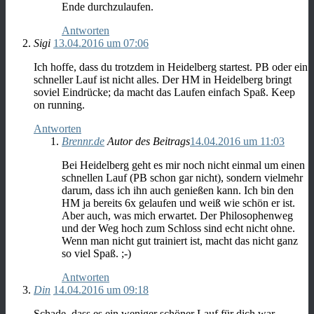
Ende durchzulaufen.
Antworten
Sigi
13.04.2016 um 07:06
Ich hoffe, dass du trotzdem in Heidelberg startest. PB oder ein
schneller Lauf ist nicht alles. Der HM in Heidelberg bringt
soviel Eindrücke; da macht das Laufen einfach Spaß. Keep
on running.
Antworten
Brennr.de
Autor des Beitrags
14.04.2016 um 11:03
Bei Heidelberg geht es mir noch nicht einmal um einen
schnellen Lauf (PB schon gar nicht), sondern vielmehr
darum, dass ich ihn auch genießen kann. Ich bin den
HM ja bereits 6x gelaufen und weiß wie schön er ist.
Aber auch, was mich erwartet. Der Philosophenweg
und der Weg hoch zum Schloss sind echt nicht ohne.
Wenn man nicht gut trainiert ist, macht das nicht ganz
so viel Spaß. ;-)
Antworten
Din
14.04.2016 um 09:18
Schade, dass es ein weniger schöner Lauf für dich war.