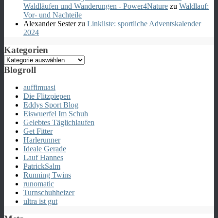
Waldläufen und Wanderungen - Power4Nature
zu
Waldlauf:
Vor- und Nachteile
Alexander Sester
zu
Linkliste: sportliche Adventskalender
2024
Kategorien
Kategorien
Blogroll
auffimuasi
Die Flitzpiepen
Eddys Sport Blog
Eiswuerfel Im Schuh
Gelebtes Täglichlaufen
Get Fitter
Harlerunner
Ideale Gerade
Lauf Hannes
PatrickSalm
Running Twins
runomatic
Turnschuhheizer
ultra ist gut