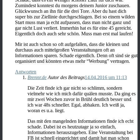
Zumindest konntest du morgens deinem Junior zuschauen.
Glückwunsch an ihn für die drei Tore. Aber du hast dich
super bis zur Ziellinie durchgeschlagen. Bei so einem wilden
Start muss man ja echt aufpassen, dass man nicht ganz und
gar nicht Lust verliert. Immerhin hat es für eine 45 gereicht.
Eigentlich doch auch sehr schön. Muss man erst mal laufen!
Mir ist auch schon so oft aufgefallen, dass die kleinen und
durchaus auch mittelgroßen Veranstaltungen oft an
Informationen sparen. Schade eigentlich. Denn oft sind sie gut
organisiert und könnten etwas mehr “Werbung” vertragen.
Antworten
Brennr.de
Autor des Beitrags
14.04.2016 um 11:13
Die Zeit finde ich gar nicht so schlimm, sondern
vielmehr wie ich mich dafür quälen musste. Da ging es
mir zwei Wochen zuvor in Brühl deutlich besser und
ich war 48s schneller. Egal, abhaken. Ich weiß ja,
woran es u.a. liegt.
Das mit den mangelnden Informationen finde ich echt
schade. Dabei ist es heutzutage ja so einfach,
Informationen herauszugeben. Eine Veranstaltung bei
FB ist schnell eingerichtet und damit hat man schon