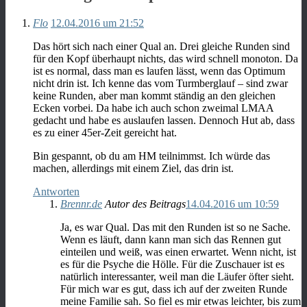
Flo
12.04.2016 um 21:52
Das hört sich nach einer Qual an. Drei gleiche Runden sind
für den Kopf überhaupt nichts, das wird schnell monoton. Da
ist es normal, dass man es laufen lässt, wenn das Optimum
nicht drin ist. Ich kenne das vom Turmberglauf – sind zwar
keine Runden, aber man kommt ständig an den gleichen
Ecken vorbei. Da habe ich auch schon zweimal LMAA
gedacht und habe es auslaufen lassen. Dennoch Hut ab, dass
es zu einer 45er-Zeit gereicht hat.
Bin gespannt, ob du am HM teilnimmst. Ich würde das
machen, allerdings mit einem Ziel, das drin ist.
Antworten
Brennr.de
Autor des Beitrags
14.04.2016 um 10:59
Ja, es war Qual. Das mit den Runden ist so ne Sache.
Wenn es läuft, dann kann man sich das Rennen gut
einteilen und weiß, was einen erwartet. Wenn nicht, ist
es für die Psyche die Hölle. Für die Zuschauer ist es
natürlich interessanter, weil man die Läufer öfter sieht.
Für mich war es gut, dass ich auf der zweiten Runde
meine Familie sah. So fiel es mir etwas leichter, bis zum