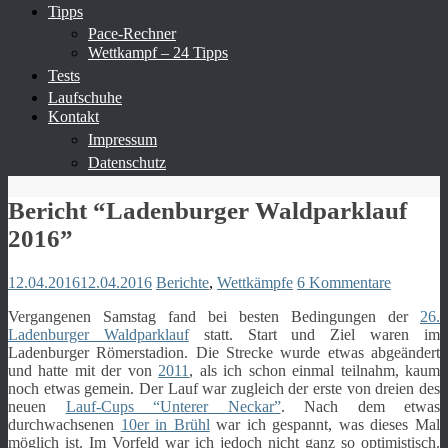
Tipps
Pace-Rechner
Wettkampf – 24 Tipps
Tests
Laufschuhe
Kontakt
Impressum
Datenschutz
Bericht “Ladenburger Waldparklauf
2016”
12.04.2016
12.04.2016
Berichte
,
Wettkämpfe
6 Kommentare
Vergangenen Samstag fand bei besten Bedingungen der
26.
Ladenburger Waldparklauf
statt. Start und Ziel waren im
Ladenburger Römerstadion. Die Strecke wurde etwas abgeändert
und hatte mit der von
2011
, als ich schon einmal teilnahm, kaum
noch etwas gemein. Der Lauf war zugleich der erste von dreien des
neuen
Lauf-Cups “Unterer Neckar”
. Nach dem etwas
durchwachsenen
10er in Brühl
war ich gespannt, was dieses Mal
möglich ist. Im Vorfeld war ich jedoch nicht ganz so optimistisch.