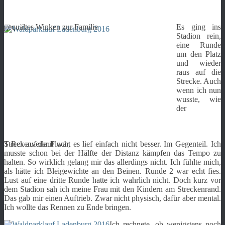
gequältes Winken zur Familie
Es ging ins
Stadion rein,
eine Runde
um den Platz
und wieder
raus auf die
Strecke. Auch
wenn ich nun
wusste, wie
der
T-Rex auf der Flucht
Streckenverlauf war, es lief einfach nicht besser. Im Gegenteil. Ich
musste schon bei der Hälfte der Distanz kämpfen das Tempo zu
halten. So wirklich gelang mir das allerdings nicht. Ich fühlte mich,
als hätte ich Bleigewichte an den Beinen. Runde 2 war echt fies.
Lust auf eine dritte Runde hatte ich wahrlich nicht. Doch kurz vor
dem Stadion sah ich meine Frau mit den Kindern am Streckenrand.
Das gab mir einen Auftrieb. Zwar nicht physisch, dafür aber mental.
Ich wollte das Rennen zu Ende bringen.
Ich rechnete, ob wenigstens noch