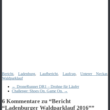
Bericht
,
Ladenburg
,
Laufbericht
,
Laufcup
,
Unterer Neckar
,
Waldparklauf
←
DroneRunner DR1 – Drohne für Läufer
Challenge: Shoes On. Game On.
→
6 Kommentare zu “
Bericht
“Ladenburger Waldparklauf 2016”
”