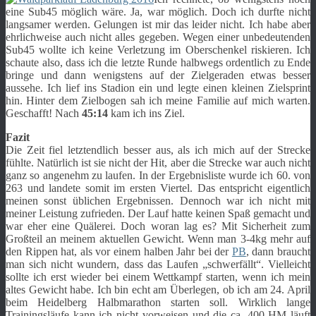
eine Sub45 möglich wäre. Ja, war möglich. Doch ich durfte nicht
langsamer werden. Gelungen ist mir das leider nicht. Ich habe aber
ehrlichweise auch nicht alles gegeben. Wegen einer unbedeutenden
Sub45 wollte ich keine Verletzung im Oberschenkel riskieren. Ich
schaute also, dass ich die letzte Runde halbwegs ordentlich zu Ende
bringe und dann wenigstens auf der Zielgeraden etwas besser
aussehe. Ich lief ins Stadion ein und legte einen kleinen Zielsprint
hin. Hinter dem Zielbogen sah ich meine Familie auf mich warten.
Geschafft! Nach
45:14
kam ich ins Ziel.
Fazit
Die Zeit fiel letztendlich besser aus, als ich mich auf der Strecke
fühlte. Natürlich ist sie nicht der Hit, aber die Strecke war auch nicht
ganz so angenehm zu laufen. In der Ergebnisliste wurde ich 60. von
263 und landete somit im ersten Viertel. Das entspricht eigentlich
meinen sonst üblichen Ergebnissen. Dennoch war ich nicht mit
meiner Leistung zufrieden. Der Lauf hatte keinen Spaß gemacht und
war eher eine Quälerei. Doch woran lag es? Mit Sicherheit zum
Großteil an meinem aktuellen Gewicht. Wenn man 3-4kg mehr auf
den Rippen hat, als vor einem halben Jahr bei der
PB
, dann braucht
man sich nicht wundern, dass das Laufen „schwerfällt“. Vielleicht
sollte ich erst wieder bei einem Wettkampf starten, wenn ich mein
altes Gewicht habe. Ich bin echt am Überlegen, ob ich am 24. April
beim Heidelberg Halbmarathon starten soll. Wirklich lange
Trainingsläufe kann ich nicht vorweisen und die ca. 400 HM läuft