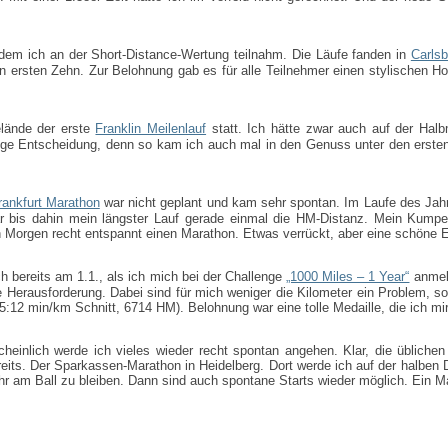
i dem ich an der Short-Distance-Wertung teilnahm. Die Läufe fanden in
Carlsb
 ersten Zehn. Zur Belohnung gab es für alle Teilnehmer einen stylischen Hoo
lände der erste
Franklin Meilenlauf
statt. Ich hätte zwar auch auf der Halb
htige Entscheidung, denn so kam ich auch mal in den Genuss unter den ersten 
rankfurt Marathon
war nicht geplant und kam sehr spontan. Im Laufe des Jahr
r bis dahin mein längster Lauf gerade einmal die HM-Distanz. Mein Kumpel
n Morgen recht entspannt einen Marathon. Etwas verrückt, aber eine schöne E
ch bereits am 1.1., als ich mich bei der Challenge
„1000 Miles – 1 Year“
anmeld
Herausforderung. Dabei sind für mich weniger die Kilometer ein Problem, son
:12 min/km Schnitt, 6714 HM). Belohnung war eine tolle Medaille, die ich mi
einlich werde ich vieles wieder recht spontan angehen. Klar, die übliche
bereits. Der Sparkassen-Marathon in Heidelberg. Dort werde ich auf der halbe
ahr am Ball zu bleiben. Dann sind auch spontane Starts wieder möglich. Ein Ma