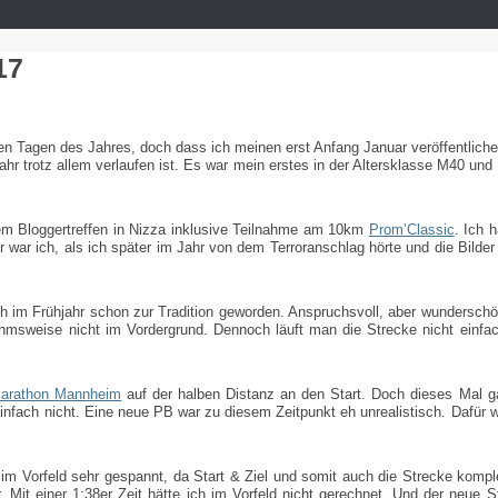
17
zten Tagen des Jahres, doch dass ich meinen erst Anfang Januar veröffentlic
ahr trotz allem verlaufen ist. Es war mein erstes in der Altersklasse M40 un
inem Bloggertreffen in Nizza inklusive Teilnahme am 10km
Prom’Classic
. Ich 
r war ich, als ich später im Jahr von dem Terroranschlag hörte und die Bilde
ch im Frühjahr schon zur Tradition geworden. Anspruchsvoll, aber wundersch
ahmsweise nicht im Vordergrund. Dennoch läuft man die Strecke nicht einfac
rathon Mannheim
auf der halben Distanz an den Start. Doch dieses Mal ga
infach nicht. Eine neue PB war zu diesem Zeitpunkt eh unrealistisch. Dafür w
 im Vorfeld sehr gespannt, da Start & Ziel und somit auch die Strecke komple
 Mit einer 1:38er Zeit hätte ich im Vorfeld nicht gerechnet. Und der neue St