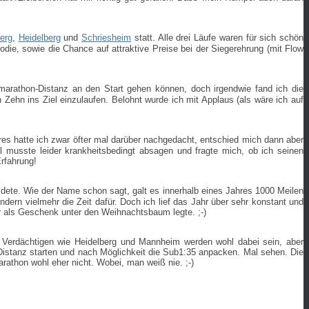
erg
,
Heidelberg
und
Schriesheim
statt. Alle drei Läufe waren für sich schön
die, sowie die Chance auf attraktive Preise bei der Siegerehrung (mit Flow
marathon-Distanz an den Start gehen können, doch irgendwie fand ich die
Zehn ins Ziel einzulaufen. Belohnt wurde ich mit Applaus (als wäre ich auf
es hatte ich zwar öfter mal darüber nachgedacht, entschied mich dann aber
 musste leider krankheitsbedingt absagen und fragte mich, ob ich seinen
rfahrung!
ete. Wie der Name schon sagt, galt es innerhalb eines Jahres 1000 Meilen
dern vielmehr die Zeit dafür. Doch ich lief das Jahr über sehr konstant und
r als Geschenk unter den Weihnachtsbaum legte. ;-)
n Verdächtigen wie Heidelberg und Mannheim werden wohl dabei sein, aber
n Distanz starten und nach Möglichkeit die Sub1:35 anpacken. Mal sehen. Die
rathon wohl eher nicht. Wobei, man weiß nie. ;-)