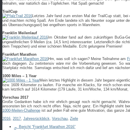
teilnahm, war natürlich das i-Tüpfelchen. Hat Spaß gemacht!
TrailCup
Letztes Jahr fand zum ersten Mal der TrailCup statt, be
und machten richtig Spaß. Am Ende landete ich als Neunter sogar unter den
als Überraschungsgast) bei engelhorn sports in Mannheim.
Franklin Meilenlauf
Im Oktober fand auf dem zukünftigen BuGa-Ge
ungewöhnlichen 9 Meilen (ca. 14,5 km) interessanter. Letztendlich die ric
dem Treppchen) und einer schönen Medaille. Echt gelungene Premiere!
Frankfurt Marathon
Hm, was soll ich sagen? Meine Teilnahme am
F
doch dagegen. Zu zeitintensiv wäre mir die Vorbereitung gewesen. So wa
Startplatz möchte. Samstags entschied ich mich dafür und lief am nächste
1000 Miles – 1 Year
Mein letztes Highlight in diesem Jahr begann eigentli
bzw. 1609 Kilometer zu laufen. Für manche ein Klacks, für mich schon eine 
kam letztlich auf 1614 Kilometer (179 Läufe, 31 km/Woche, 134 km/Monat, 5
Vorschau 2017
Große Gedanken habe ich mir ehrlich gesagt noch nicht gemacht. Wahrsch
ansonsten bin ich noch recht offen. Naja, nicht ganz. Ein Highlight steht 
1000-Meilen-Challenge
ist auf jeden Fall eine gute Motivation, das ganze J
2016
,
2017
,
Jahresrückblick
,
Vorschau
,
Ziele
←
Bericht “Frankfurt Marathon 2016”