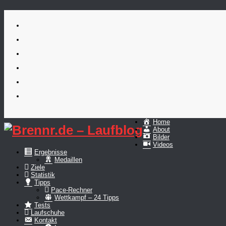
Skip
to
content
Home
About
Bilder
Videos
Ergebnisse
Medaillen
Ziele
Statistik
Tipps
Pace-Rechner
Wettkampf – 24 Tipps
Tests
Laufschuhe
Kontakt