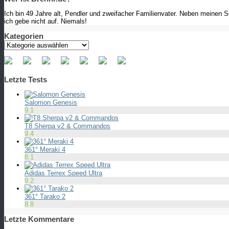
Ich bin 49 Jahre alt, Pendler und zweifacher Familienvater. Neben meinen 
ich gebe nicht auf. Niemals!
Kategorien
Kategorien
Letzte Tests
Salomon Genesis
9.1
T8 Sherpa v2 & Commandos
9.4
361° Meraki 4
8.1
Adidas Terrex Speed Ultra
9.2
361° Tarako 2
8.8
Letzte Kommentare