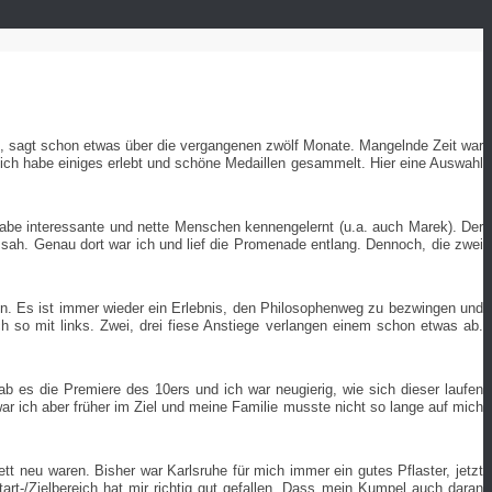
he, sagt schon etwas über die vergangenen zwölf Monate. Mangelnde Zeit war
d ich habe einiges erlebt und schöne Medaillen gesammelt. Hier eine Auswahl
habe interessante und nette Menschen kennengelernt (u.a. auch Marek). Der
r sah. Genau dort war ich und lief die Promenade entlang. Dennoch, die zwei
ön. Es ist immer wieder ein Erlebnis, den Philosophenweg zu bezwingen und
h so mit links. Zwei, drei fiese Anstiege verlangen einem schon etwas ab.
b es die Premiere des 10ers und ich war neugierig, wie sich dieser laufen
ar ich aber früher im Ziel und meine Familie musste nicht so lange auf mich
tt neu waren. Bisher war Karlsruhe für mich immer ein gutes Pflaster, jetzt
art-/Zielbereich hat mir richtig gut gefallen. Dass mein Kumpel auch daran