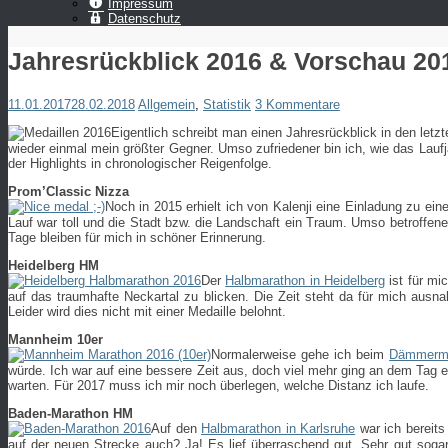
Impressum
Datenschutz
Jahresrückblick 2016 & Vorschau 20
11.01.2017
28.02.2018
Allgemein
,
Statistik
3 Kommentare
Eigentlich schreibt man einen Jahresrückblick in den let
wieder einmal mein größter Gegner. Umso zufriedener bin ich, wie das Laufj
der Highlights in chronologischer Reigenfolge.
Prom’Classic Nizza
Noch in 2015 erhielt ich von Kalenji eine Einladung zu e
Lauf war toll und die Stadt bzw. die Landschaft ein Traum. Umso betroffene
Tage bleiben für mich in schöner Erinnerung.
Heidelberg HM
Der
Halbmarathon in Heidelberg
ist für mi
auf das traumhafte Neckartal zu blicken. Die Zeit steht da für mich ausn
Leider wird dies nicht mit einer Medaille belohnt.
Mannheim 10er
Normalerweise gehe ich beim
Dämmerma
würde. Ich war auf eine bessere Zeit aus, doch viel mehr ging an dem Tag e
warten. Für 2017 muss ich mir noch überlegen, welche Distanz ich laufe.
Baden-Marathon HM
Auf den
Halbmarathon in Karlsruhe
war ich bereits
auf der neuen Strecke auch? Ja! Es lief überraschend gut. Sehr gut sogar.