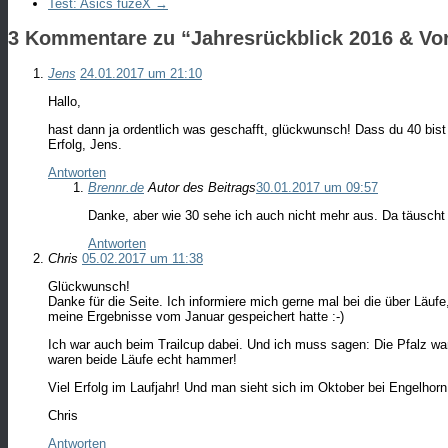
Test: Asics fuzeX
→
3 Kommentare zu “
Jahresrückblick 2016 & Vo
Jens
24.01.2017 um 21:10
Hallo,
hast dann ja ordentlich was geschafft, glückwunsch! Dass du 40 bist 
Erfolg, Jens.
Antworten
Brennr.de
Autor des Beitrags
30.01.2017 um 09:57
Danke, aber wie 30 sehe ich auch nicht mehr aus. Da täuscht d
Antworten
Chris
05.02.2017 um 11:38
Glückwunsch!
Danke für die Seite. Ich informiere mich gerne mal bei die über Läuf
meine Ergebnisse vom Januar gespeichert hatte :-)
Ich war auch beim Trailcup dabei. Und ich muss sagen: Die Pfalz w
waren beide Läufe echt hammer!
Viel Erfolg im Laufjahr! Und man sieht sich im Oktober bei Engelhorn
Chris
Antworten