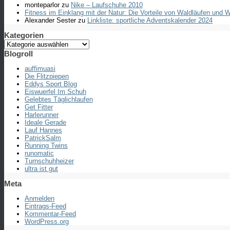
monteparlor
zu
Nike – Laufschuhe 2010
Fitness im Einklang mit der Natur: Die Vorteile von Waldläufen und
Alexander Sester
zu
Linkliste: sportliche Adventskalender 2024
Kategorien
Kategorien
Blogroll
auffimuasi
Die Flitzpiepen
Eddys Sport Blog
Eiswuerfel Im Schuh
Gelebtes Täglichlaufen
Get Fitter
Harlerunner
Ideale Gerade
Lauf Hannes
PatrickSalm
Running Twins
runomatic
Turnschuhheizer
ultra ist gut
Meta
Anmelden
Eintrags-Feed
Kommentar-Feed
WordPress.org